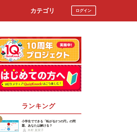
カテゴリ
ログイン
社会
スポーツ
時事ニュース
特集
ランキング
小学生でできる「転がる2つの円」の問
題、あなたは解ける？
木村 真実子