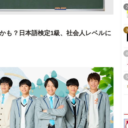
2
3
かも？日本語検定1級、社会人レベルに
4
5