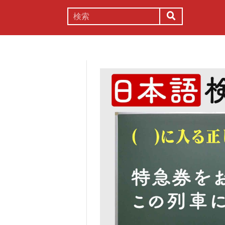
謎解き
コラム
常識
理系