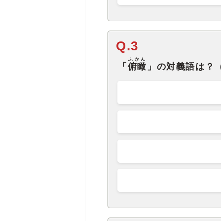
Q.3
ふかん
「
俯瞰
」の対義語は？（