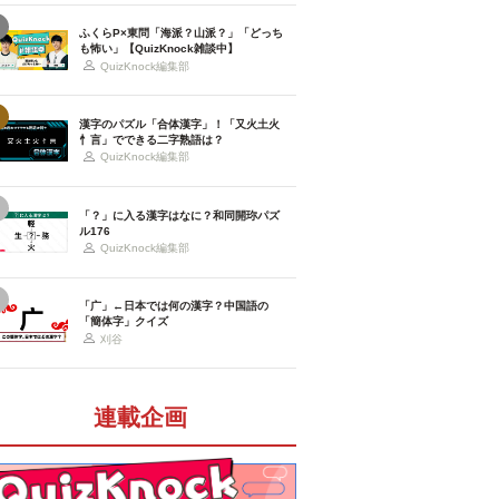
ふくらP×東問「海派？山派？」「どっち
も怖い」【QuizKnock雑談中】
QuizKnock編集部
漢字のパズル「合体漢字」！「又火土火
忄言」でできる二字熟語は？
QuizKnock編集部
「？」に入る漢字はなに？和同開珎パズ
ル176
QuizKnock編集部
「广」←日本では何の漢字？中国語の
「簡体字」クイズ
刈谷
連載企画