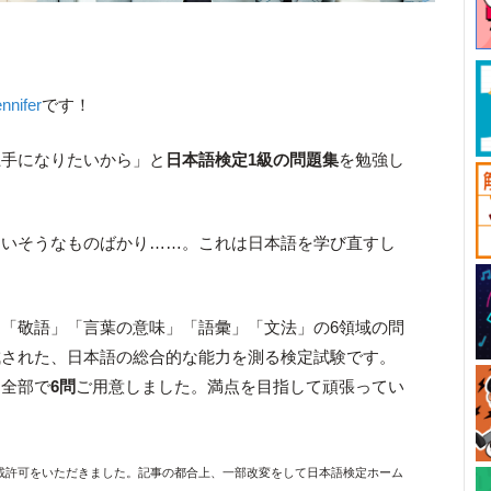
nnifer
です！
上手になりたいから」と
日本語検定1級の問題集
を勉強し
迷いそうなものばかり……。これは日本語を学び直すし
「敬語」「言葉の意味」「語彙」「文法」の6領域の問
成された、日本語の総合的な能力を測る検定試験です。
を全部で
6問
ご用意しました。満点を目指して頑張ってい
載許可をいただきました。記事の都合上、一部改変をして日本語検定ホーム