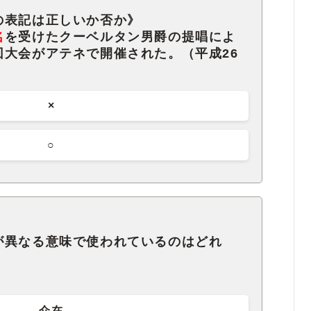
の表記は正しいか否か》
名
を受けたクーベルタン男爵の提唱によ
回大会がアテネで開催された。（平成26
×
○
が異なる意味で使われているのはどれ
）
介在