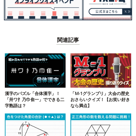
関連記事
漢字のパズル「合体漢字」！
「M-1グランプリ」大会の歴史
「卅ワ扌乃巾隹一」でできる二
おさらいクイズ！【お笑い好き
字熟語は？
なら満点】