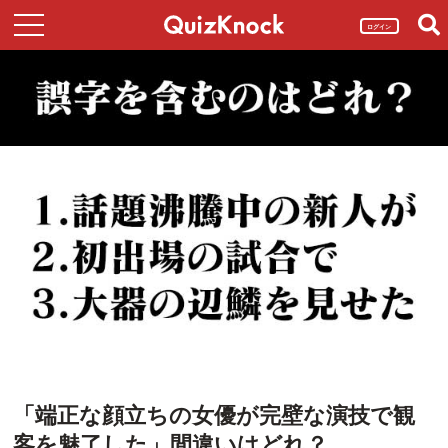
ログイン
「端正な顔立ちの女優が完壁な演技で観
客を魅了した」間違いはどれ？