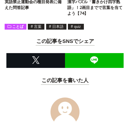
英語禁止運動会の種目発表に備
漢字パズル「書きかけ四字熟
えた問答記事
語」！2画目までで言葉を当て
よう【74】
ことば
#
言葉
#
日本語
#
quiz
この記事をSNSでシェア
この記事を書いた人