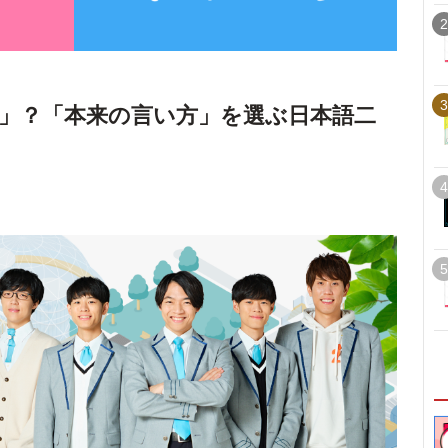
2
3
」？「本来の言い方」を選ぶ日本語二
4
5