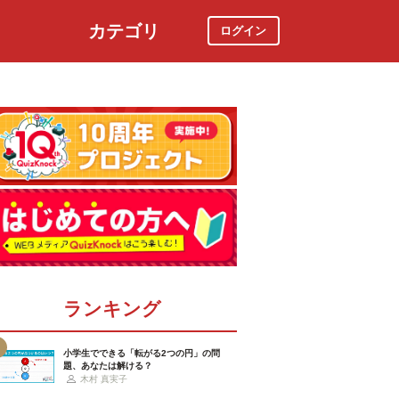
カテゴリ
ログイン
社会
スポーツ
時事ニュース
特集
ランキング
小学生でできる「転がる2つの円」の問
題、あなたは解ける？
木村 真実子