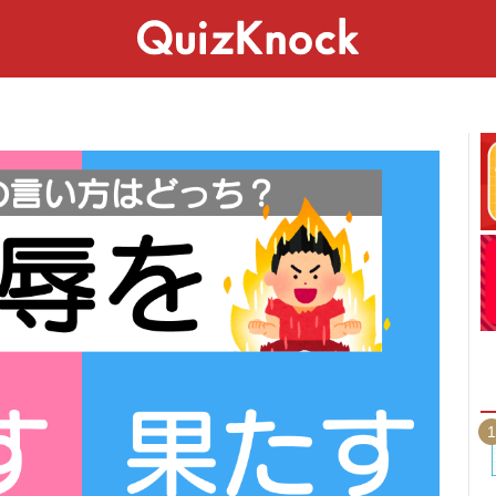
スペシャル
ライフ
ことば
カルチャー
1