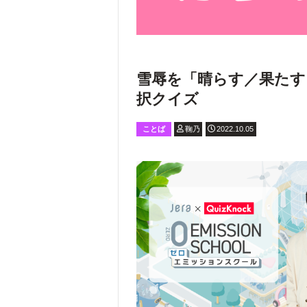
雪辱を「晴らす／果たす
択クイズ
ことば
鞠乃
2022.10.05