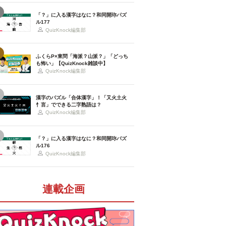
「？」に入る漢字はなに？和同開珎パズ
ル177
QuizKnock編集部
ふくらP×東問「海派？山派？」「どっち
も怖い」【QuizKnock雑談中】
QuizKnock編集部
漢字のパズル「合体漢字」！「又火土火
忄言」でできる二字熟語は？
QuizKnock編集部
「？」に入る漢字はなに？和同開珎パズ
ル176
QuizKnock編集部
連載企画