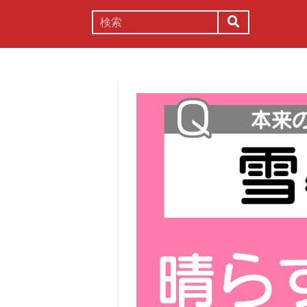
謎解き
コラム
常識
理系