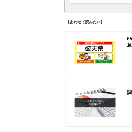
【あわせて読みたい】
6
意
「
調