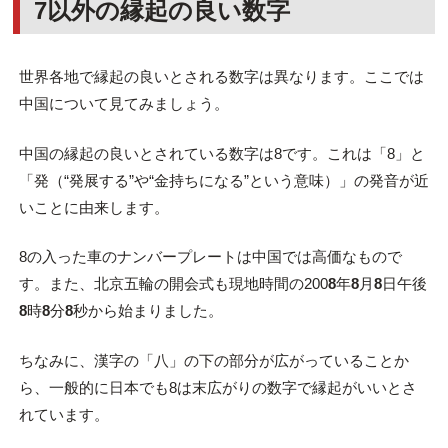
7以外の縁起の良い数字
世界各地で縁起の良いとされる数字は異なります。ここでは
中国について見てみましょう。
中国の縁起の良いとされている数字は
8
です。これは「
8
」と
「発（“発展する”や“金持ちになる”という意味）」の発音が近
いことに由来します。
8
の入った車のナンバープレートは中国では高価なもので
す。また、北京五輪の開会式も現地時間の
200
8
年
8
月
8
日午後
8
時
8
分
8
秒から始まりました。
ちなみに、漢字の「八」の下の部分が広がっていることか
ら、一般的に日本でも
8
は末広がりの数字で縁起がいいとさ
れています。