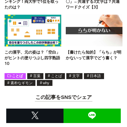
ンキング！両大学で1位を取っ
〇」←共通する3文字は？共通
たのは？
ワードクイズ【3】
この漢字、元の姿は？「空白」
【書けたら知的】「らち」が明
がヒントの塗りつぶし四字熟語
かないって漢字でどう書く？
10
ことば
#
言葉
#
ことば
#
文字
#
日本語
#
素朴なギモン
#
why
この記事をSNSでシェア