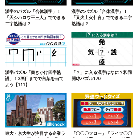
漢字のパズル「合体漢字」！
漢字のパズル「合体漢字」！
「天シハロウ干三人」でできる
「又火土火忄言」でできる二字
二字熟語は？
熟語は？
漢字パズル「書きかけ四字熟
「？」に入る漢字はなに？和同
語」！2画目までで言葉を当て
開珎パズル170
よう【111】
東大・京大生が注目する企業ラ
「〇〇〇フロー」「ライフ〇〇