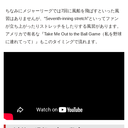
ちなみにメジャーリーグでは7回に風船を飛ばすといった風
習はありませんが、“Seventh-inning stretch”といってファン
が立ち上がったりストレッチをしたりする風習があります。
アメリカで有名な『Take Me Out to the Ball Game（私を野球
に連れてって）』もこのタイミングで流れます。