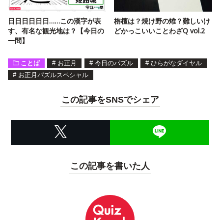
日日日日日日……この漢字が表
栴檀は？焼け野の雉？難しいけ
す、有名な観光地は？【今日の
どかっこいいことわざQ vol.2
一問】
ことば
#
お正月
#
今日のパズル
#
ひらがなダイヤル
#
お正月パズルスペシャル
この記事をSNSでシェア
この記事を書いた人