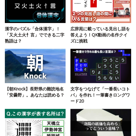
漢字のパズル「合体漢字」！
広辞苑に載っている見出し語を
「又火土火忄言」でできる二字
答えよう！QK動画の名作クイ
熟語は？
ズに挑戦
【朝Knock】長野県の難読地名
文字をつなげて「一番長いコト
「安曇野」。あなたは読める？
バ」を作れ！一筆書きロングワ
ード20