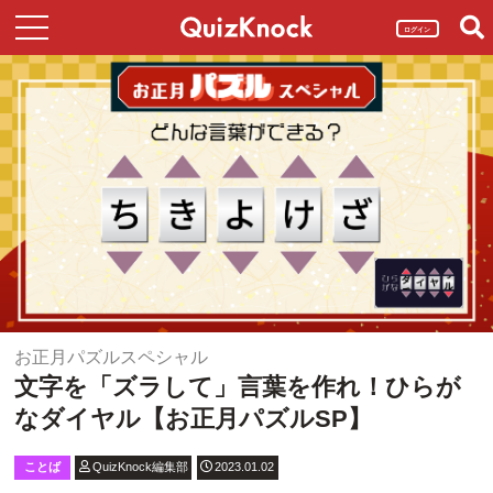
ログイン
お正月パズルスペシャル
文字を「ズラして」言葉を作れ！ひらが
なダイヤル【お正月パズルSP】
ことば
QuizKnock編集部
2023.01.02