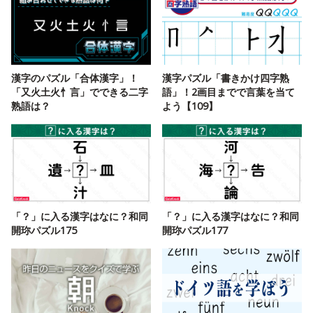
漢字のパズル「合体漢字」！
漢字パズル「書きかけ四字熟
「又火土火忄言」でできる二字
語」！2画目までで言葉を当て
熟語は？
よう【109】
「？」に入る漢字はなに？和同
「？」に入る漢字はなに？和同
開珎パズル175
開珎パズル177