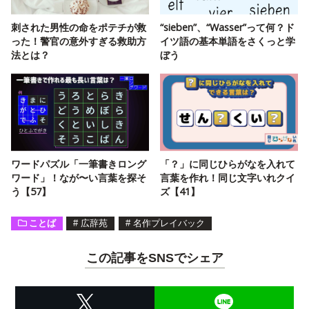
刺された男性の命をポテチが救
“sieben”、“Wasser”って何？ド
った！警官の意外すぎる救助方
イツ語の基本単語をさくっと学
法とは？
ぼう
ワードパズル「一筆書きロング
「？」に同じひらがなを入れて
ワード」！なが〜い言葉を探そ
言葉を作れ！同じ文字いれクイ
う【57】
ズ【41】
ことば
#
広辞苑
#
名作プレイバック
この記事をSNSでシェア