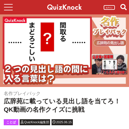
ログイン
名作プレイバック
広辞苑に載っている見出し語を当てろ！
QK動画の名作クイズに挑戦
ことば
QuizKnock編集部
2025.06.15