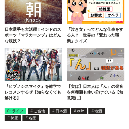
日本選手も大活躍！インドのス
「泣き女」ってどんな仕事をす
ポーツ「マラカーンブ」はどん
る人？ 世界の「変わった職
な競技？
業」クイズ
『ヒプノシスマイク』を雑学で
【実は】日本人は「ん」の発音
レコメンするぜ【知らなくても
を何種類も使い分けている【無
解ける】
意識に】
ライフ
#
ご当地
#
日本酒
#
quiz
#
地酒
#
銘産
#
名産