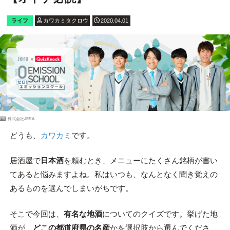
ライフ
カワカミタクロウ
2020.04.01
PR
株式会社JERA
どうも、
カワカミ
です。
居酒屋で
日本酒
を頼むとき、メニューにたくさん銘柄が書い
てあると悩みますよね。私はいつも、なんとなく聞き覚えの
あるものを選んでしまいがちです。
そこで今回は、
有名な地酒
についてのクイズです。挙げた地
酒が、
どこの都道府県の名産
かを選択肢から選んでくださ