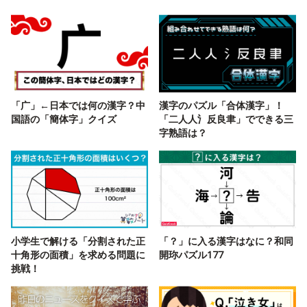
「广」←日本では何の漢字？中
漢字のパズル「合体漢字」！
国語の「簡体字」クイズ
「二人人氵反良聿」でできる三
字熟語は？
小学生で解ける「分割された正
「？」に入る漢字はなに？和同
十角形の面積」を求める問題に
開珎パズル177
挑戦！