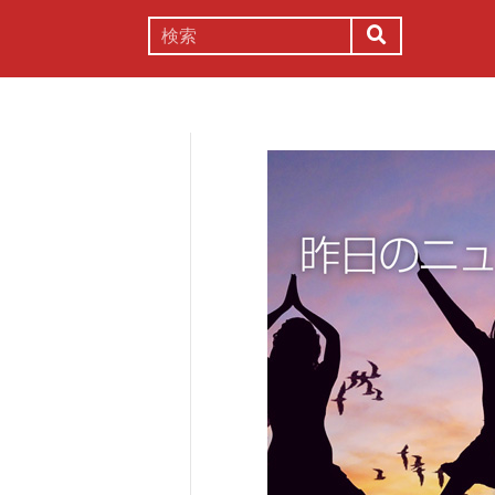
謎解き
コラム
常識
理系