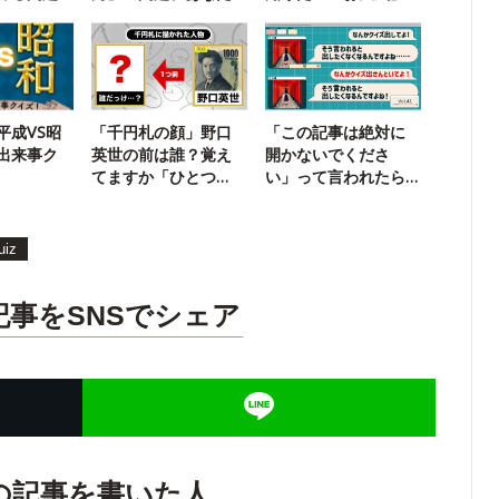
は解ける？
クイズ
平成VS昭
「千円札の顔」野口
「この記事は絶対に
出来事ク
英世の前は誰？覚え
開かないでくださ
てますか「ひとつ
い」って言われたら
前」クイズ
どうする？
uiz
記事をSNSでシェア
の記事を書いた人