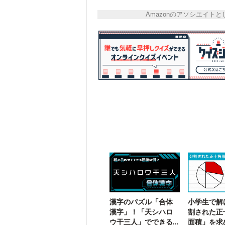
Amazonのアソシエイ
漢字のパズル「合体
小学生で解
漢字」！「天シハロ
割された正
ウ干三人」でできる
面積」を求