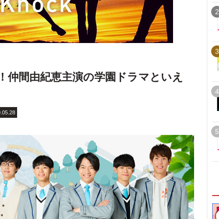
2
3
！仲間由紀恵主演の学園ドラマといえ
4
.05.28
5