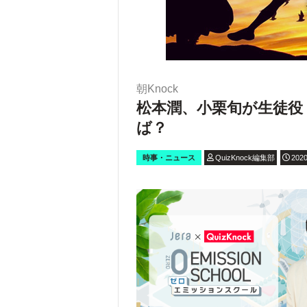
朝Knock
松本潤、小栗旬が生徒役
ば？
時事・ニュース
QuizKnock編集部
2020