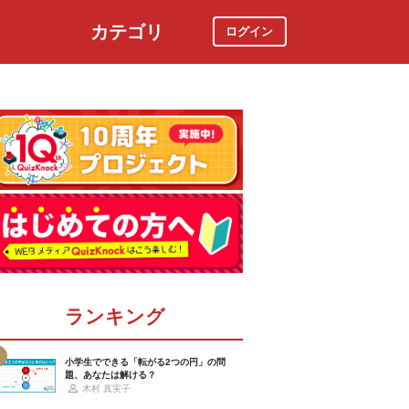
カテゴリ
ログイン
社会
スポーツ
時事ニュース
特集
ランキング
小学生でできる「転がる2つの円」の問
題、あなたは解ける？
木村 真実子