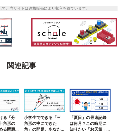
トとして、当サイトは適格販売により収入を得ています。
関連記事
ける「分
小学生でできる「三
「夏日」の最速記録
十角形の
角形の中にできた
は何月？この時期に
める問題
角」の問題、あなた
知りたい「お天気」