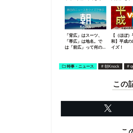
二字熟語は？
に挑戦！
「背広」はスーツ、
【（ほぼ）
「帯広」は地名。で
和】平成の
は「前広」って何の
イズ！
こと？
時事・ニュース
#
朝Knock
#
q
この
こ