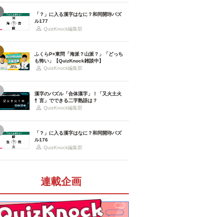
「？」に入る漢字はなに？和同開珎パズ
ル177
QuizKnock編集部
ふくらP×東問「海派？山派？」「どっち
も怖い」【QuizKnock雑談中】
QuizKnock編集部
漢字のパズル「合体漢字」！「又火土火
忄言」でできる二字熟語は？
QuizKnock編集部
「？」に入る漢字はなに？和同開珎パズ
ル176
QuizKnock編集部
連載企画