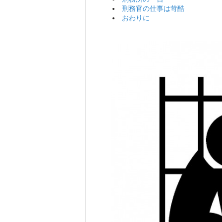
刑務官の仕事は苛酷
おわりに