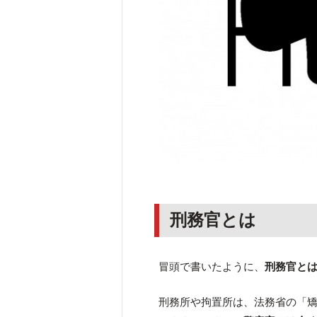
刑務官とは
冒頭で書いたように、
刑務官と
刑務所や拘置所は、法務省の「