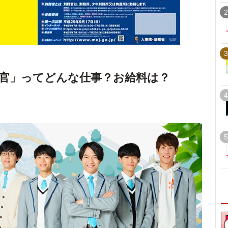
2
3
官」ってどんな仕事？お給料は？
4
5