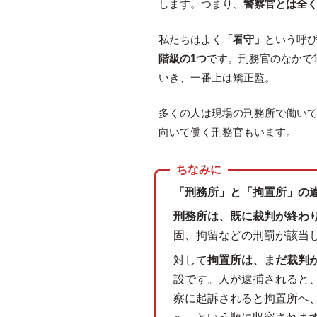
します。つまり、
警察官とは全
私たちはよく
「看守」
という呼
階級の1つ
です。刑務官のなかで
いき、一番上は矯正監。
多くの人は現場の刑務所で働い
向いて働く刑務官もいます。
「刑務所」と「拘置所」の
刑務所は、既に裁判が終わ
固、拘留などの刑罰が該当
対して
拘置所は、まだ裁判
設です。人が逮捕されると
察に起訴されると拘置所へ