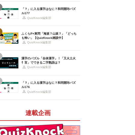
「？」に入る漢字はなに？和同開珎パズ
ル177
QuizKnock編集部
ふくらP×東問「海派？山派？」「どっち
も怖い」【QuizKnock雑談中】
QuizKnock編集部
漢字のパズル「合体漢字」！「又火土火
忄言」でできる二字熟語は？
QuizKnock編集部
「？」に入る漢字はなに？和同開珎パズ
ル176
QuizKnock編集部
連載企画