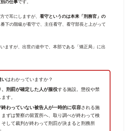
く別の仕事
です。
び方で耳にしますが、
看守というのは本来「刑務官」の
1番下の階級が看守で、主任看守、看守部長と上がって
ていますが、出世の途中で、本部である「矯正局」に出
違い
はわかっていますか？
り、刑罰が確定した人が服役
する施設。懲役や禁
します。
が終わっていない被告人が一時的に収容
される施
、まずは警察の留置所へ、取り調べが終わって検
、そして裁判が終わって刑罰が決まると刑務所