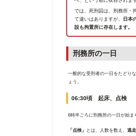
へ、という順に収容されま
では、死刑囚は、刑務所・
て違いはありますが、
日本
設も拘置所に存在します。
刑務所の一日
一般的な受刑者の一日をたどり
ょう。
06:30頃 起床、点検
6時半ごろに刑務所の一日が始ま
「点検」
とは、人数を数え、
逃