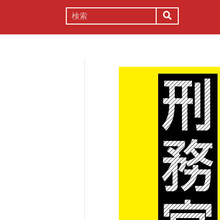
謎解き
コラム
常識
理系