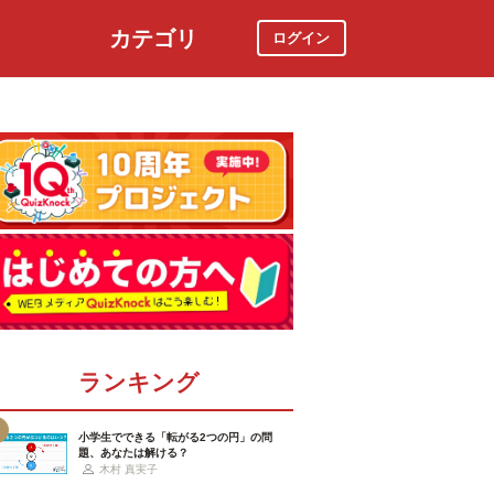
カテゴリ
ログイン
社会
スポーツ
時事ニュース
特集
ランキング
小学生でできる「転がる2つの円」の問
題、あなたは解ける？
木村 真実子