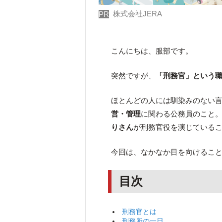
株式会社JERA
PR
こんにちは、服部です。
突然ですが、
「刑務官」という
ほとんどの人には馴染みのない
営・管理
に関わる公務員のこと。
りさん
が刑務官役を演じている
今回は、なかなか目を向けるこ
目次
刑務官とは
刑務所の一日