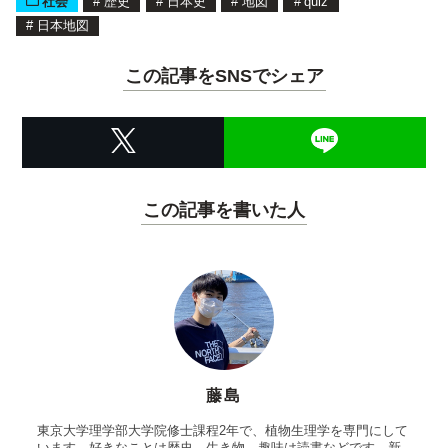
社会
#
歴史
#
日本史
#
地図
#
quiz
#
日本地図
この記事をSNSでシェア
この記事を書いた人
藤島
東京大学理学部大学院修士課程2年で、植物生理学を専門にして
います。好きなことは歴史、生き物。趣味は読書などです。新