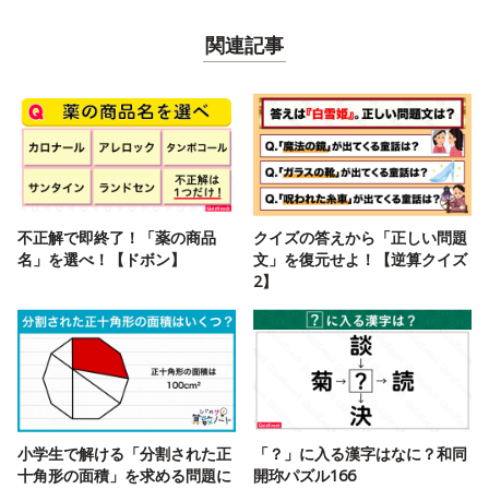
関連記事
不正解で即終了！「薬の商品
クイズの答えから「正しい問題
名」を選べ！【ドボン】
文」を復元せよ！【逆算クイズ
2】
小学生で解ける「分割された正
「？」に入る漢字はなに？和同
十角形の面積」を求める問題に
開珎パズル166