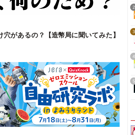
2
3
だけ穴があるの？【造幣局に聞いてみた】
4
5