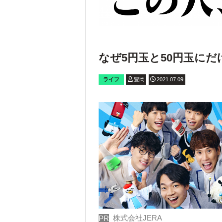
なぜ5円玉と50円玉に
ライフ
豊岡
2021.07.09
株式会社JERA
PR