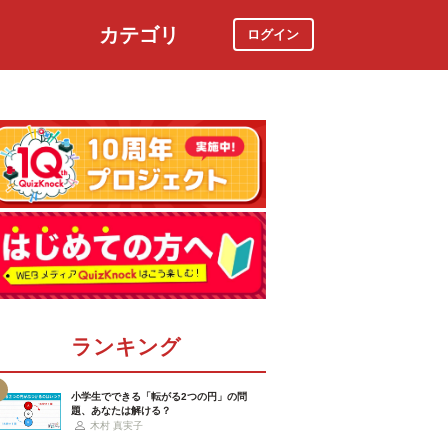
カテゴリ
ログイン
社会
スポーツ
時事ニュース
特集
ランキング
小学生でできる「転がる2つの円」の問
題、あなたは解ける？
木村 真実子