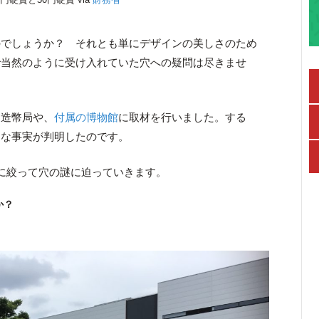
のでしょうか？ それとも単にデザインの美しさのため
で当然のように受け入れていた穴への疑問は尽きませ
る造幣局や、
付属の博物館
に取材を行いました。する
まな事実が判明したのです。
に絞って穴の謎に迫っていきます。
か？
？