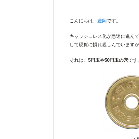
こんにちは、
豊岡
です。
キャッシュレス化が急速に進ん
して硬貨に慣れ親しんでいます
それは、
5円玉や50円玉の穴
です
▲5