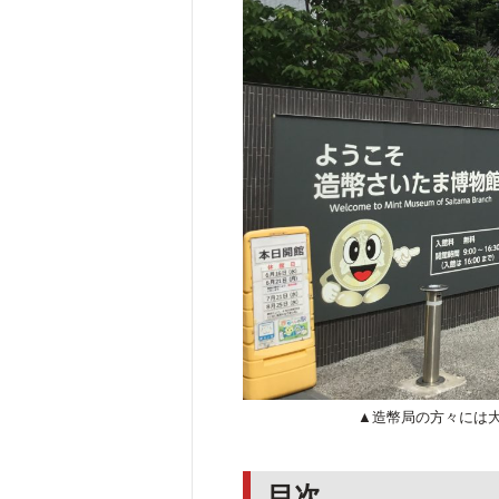
▲造幣局の方々には
目次