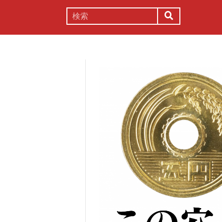
謎解き
コラム
常識
理系