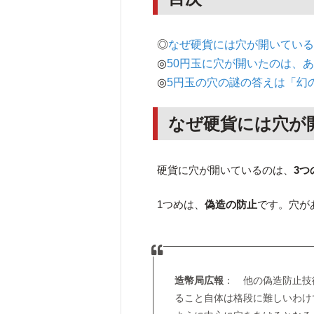
◎
なぜ硬貨には穴が開いている
◎
50円玉に穴が開いたのは、
◎
5円玉の穴の謎の答えは「幻
なぜ硬貨には穴が
硬貨に穴が開いているのは、
3つ
1つめは、
偽造の防止
です。穴が
造幣局広報
： 他の偽造防止技
ること自体は格段に難しいわけ