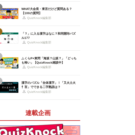
WHAT大会長・東言だけど質問ある？
【100の質問】
QuizKnock編集部
「？」に入る漢字はなに？和同開珎パズ
ル177
QuizKnock編集部
ふくらP×東問「海派？山派？」「どっち
も怖い」【QuizKnock雑談中】
QuizKnock編集部
漢字のパズル「合体漢字」！「又火土火
忄言」でできる二字熟語は？
QuizKnock編集部
連載企画