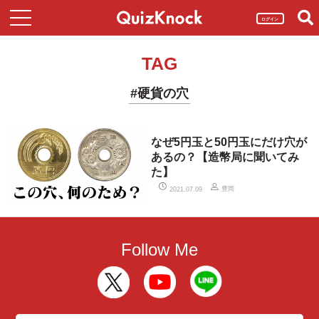
ログイン
TAG
#硬貨の穴
なぜ5円玉と50円玉にだけ穴が
あるの？【造幣局に聞いてみ
た】
豊岡
2021.07.09
Follow Me