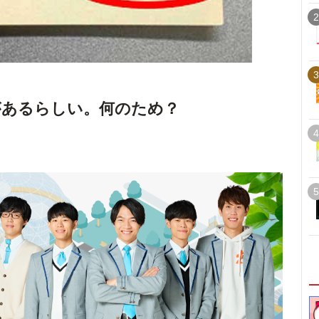
2
3
があるらしい。何のため？
4
5