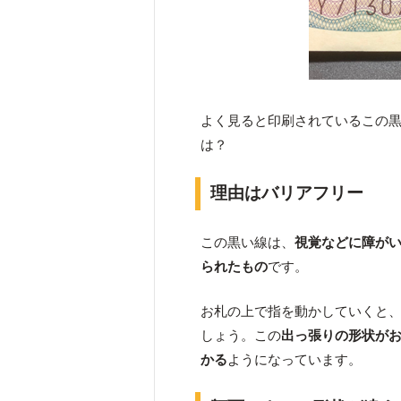
よく見ると印刷されているこの
は？
理由はバリアフリー
この黒い線は、
視覚などに障が
られたもの
です。
お札の上で指を動かしていくと
しょう。この
出っ張りの形状が
かる
ようになっています。