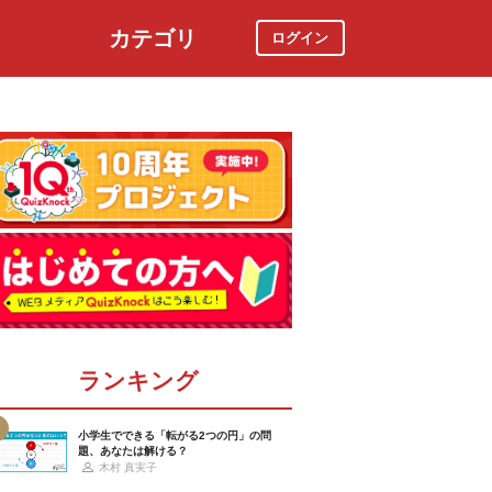
カテゴリ
ログイン
社会
スポーツ
時事ニュース
特集
ランキング
小学生でできる「転がる2つの円」の問
題、あなたは解ける？
木村 真実子