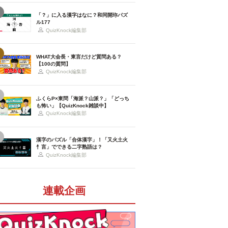
「？」に入る漢字はなに？和同開珎パズ
ル177
QuizKnock編集部
WHAT大会長・東言だけど質問ある？
【100の質問】
QuizKnock編集部
ふくらP×東問「海派？山派？」「どっち
も怖い」【QuizKnock雑談中】
QuizKnock編集部
漢字のパズル「合体漢字」！「又火土火
忄言」でできる二字熟語は？
QuizKnock編集部
連載企画