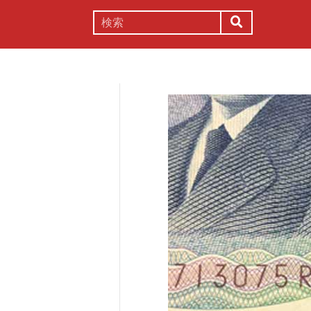
謎解き
コラム
常識
理系