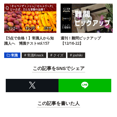
【5点で合格！】常識人から知
週刊！難問ピックアップ
識人へ 博識テストvol.157
【12/16-22】
常識
#
常識Knock
#
クイズ
#
joshiki
この記事をSNSでシェア
この記事を書いた人