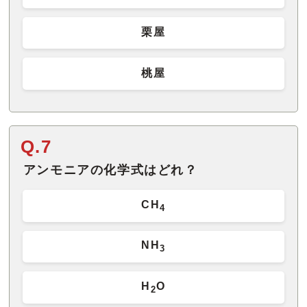
栗屋
桃屋
Q.7
アンモニアの化学式はどれ？
CH
4
NH
3
H
O
2