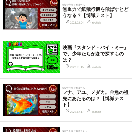
5点で合格！博識テスト
無重力で紙飛行機を飛ばすとど
うなる？【博識テスト】
2022.02.04
Yoshida
映画『スタンド・バイ・ミー』
で、少年たちが森で探すもの
は？
2022.01.15
Yoshida
5点で合格！博識テスト
フナ、アユ、メダカ。金魚の祖
先にあたるのは？【博識テス
ト】
2021.12.17
Yoshida
5点で合格！博識テスト