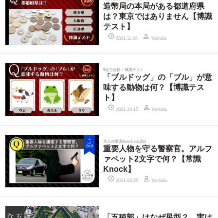
造幣局の本局がある都道府県
は？東京ではありません【博識
テスト】
2021.11.05
Yoshida
5点で合格！博識テスト
「ブルドッグ」の「ブル」が意
味する動物は何？【博識テス
ト】
2021.10.15
Yoshida
大人の常識Knock vol.263
重要人物を守る警察官。アルフ
ァベット2文字で何？【常識
Knock】
2021.09.20
Yoshida
「五稜郭」はなぜ星型？ 実は