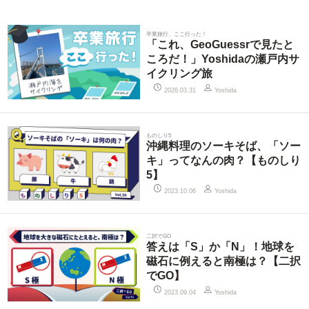
卒業旅行、ここ行った！
「これ、GeoGuessrで見たと
ころだ！」Yoshidaの瀬戸内サ
イクリング旅
2026.03.31
Yoshida
ものしり5
沖縄料理のソーキそば、「ソー
キ」ってなんの肉？【ものしり
5】
2023.10.06
Yoshida
二択でGO
答えは「S」か「N」！地球を
磁石に例えると南極は？【二択
でGO】
2023.09.04
Yoshida