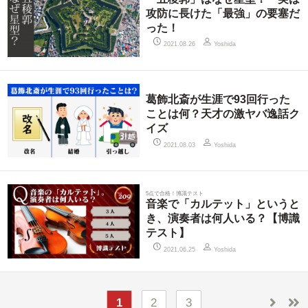
攻防に長けた「最強」の要塞だ
った！
2021.08.26
Yoshida
葛飾北斎が生涯で93回行った
ことは何？天才の激ヤバ逸話ク
イズ
2021.08.03
Yoshida
5点で合格！博識テスト
音楽で「カルテット」というと
き、演奏者は何人いる？【博識
テスト】
2021.06.25
Yoshida
1
2
3