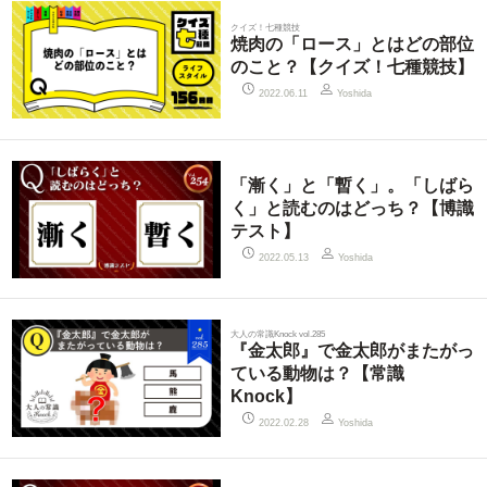
クイズ！七種競技
焼肉の「ロース」とはどの部位
のこと？【クイズ！七種競技】
2022.06.11
Yoshida
「漸く」と「暫く」。「しばら
く」と読むのはどっち？【博識
テスト】
2022.05.13
Yoshida
大人の常識Knock vol.285
『金太郎』で金太郎がまたがっ
ている動物は？【常識
Knock】
2022.02.28
Yoshida