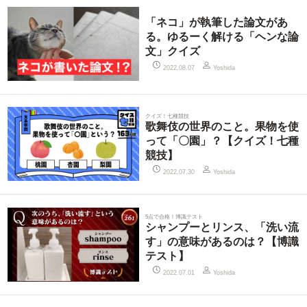
「ネコ」が執筆した論文があ
る。ゆるーく解ける「ヘンな論
文」クイズ
2022.08.07
Yoshida
クイズ！七種競技
歌舞伎の世界のこと。果物を使
って「〇園」？【クイズ！七種
競技】
2022.07.30
Yoshida
5点で合格！博識テスト
シャンプーとリンス、「洗い流
す」の意味があるのは？【博識
テスト】
2022.07.01
Yoshida