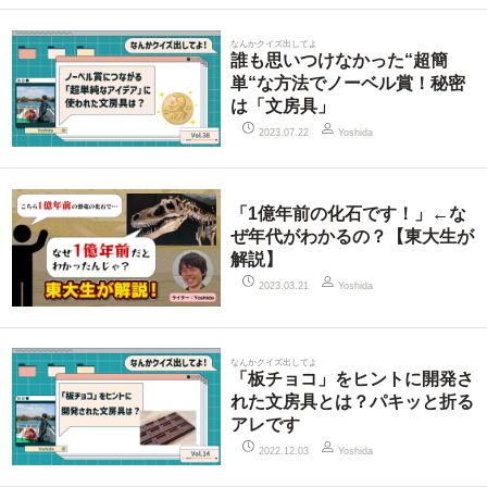
なんかクイズ出してよ
誰も思いつけなかった“超簡
単“な方法でノーベル賞！秘密
は「文房具」
2023.07.22
Yoshida
「1億年前の化石です！」←な
ぜ年代がわかるの？【東大生が
解説】
2023.03.21
Yoshida
なんかクイズ出してよ
「板チョコ」をヒントに開発さ
れた文房具とは？パキッと折る
アレです
2022.12.03
Yoshida