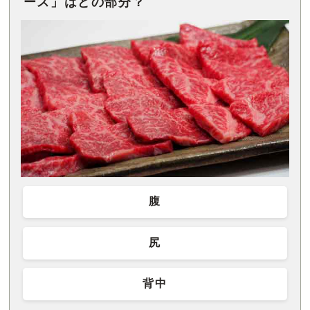
ース」はどの部分？
腹
尻
背中