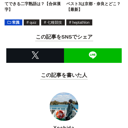
てできる二字熟語は？【合体漢
ベスト3は京都・奈良とどこ？
字】
【最新】
常識
#
quiz
#
七種競技
#
heptathlon
この記事をSNSでシェア
この記事を書いた人
Yoshida