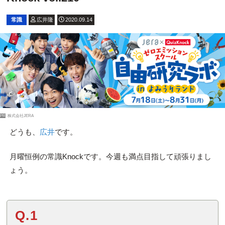
常識
広井隆
2020.09.14
PR
株式会社JERA
どうも、
広井
です。
月曜恒例の常識Knockです。今週も満点目指して頑張りまし
ょう。
Q.1