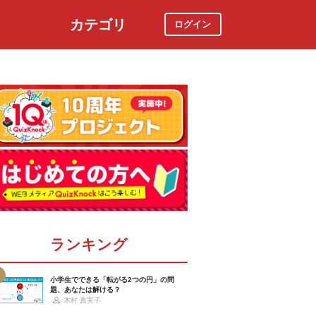
カテゴリ
ログイン
社会
スポーツ
時事ニュース
特集
ランキング
小学生でできる「転がる2つの円」の問
題、あなたは解ける？
木村 真実子