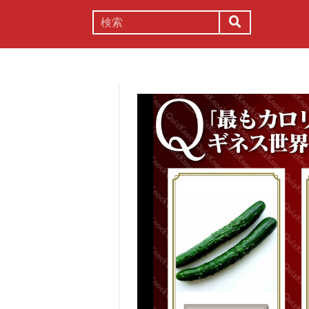
謎解き
コラム
常識
理系