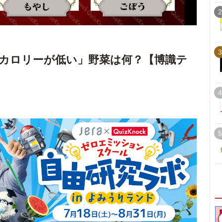
2
3
カロリーが低い」野菜は何？【博識テ
4
5