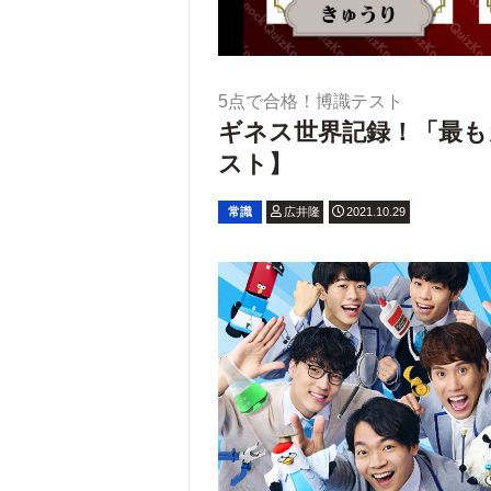
5点で合格！博識テスト
ギネス世界記録！「最も
スト】
常識
広井隆
2021.10.29