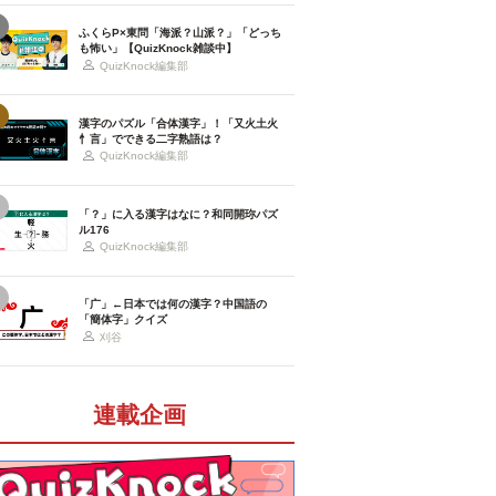
ふくらP×東問「海派？山派？」「どっち
も怖い」【QuizKnock雑談中】
QuizKnock編集部
漢字のパズル「合体漢字」！「又火土火
忄言」でできる二字熟語は？
QuizKnock編集部
「？」に入る漢字はなに？和同開珎パズ
ル176
QuizKnock編集部
「广」←日本では何の漢字？中国語の
「簡体字」クイズ
刈谷
連載企画