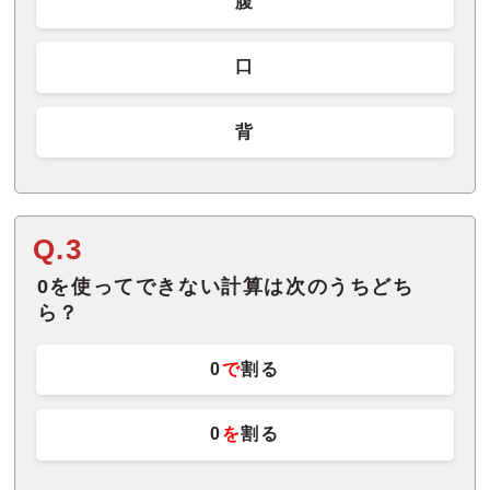
腹
口
背
Q.3
0を使ってできない計算は次のうちどち
ら？
0
で
割る
0
を
割る