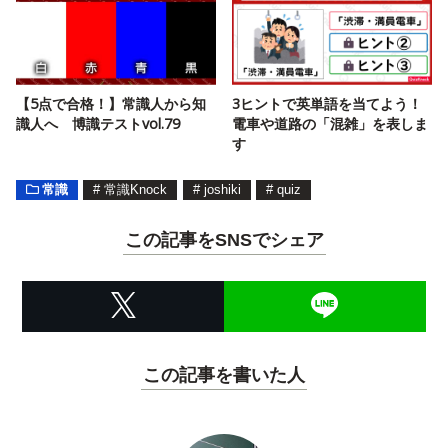
【5点で合格！】常識人から知
3ヒントで英単語を当てよう！
識人へ 博識テストvol.79
電車や道路の「混雑」を表しま
す
常識
#
常識Knock
#
joshiki
#
quiz
この記事をSNSでシェア
この記事を書いた人