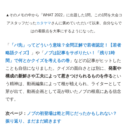
▲そのメモの中から「WHAT 2022」に出題した1問。この1問を大会コ
アスタッフだった
カタヤマ
さんに褒めていただいて以来、自分ならで
はの着眼点を大事にするようになった。
「
「バ先」ってどういう意味？全問正解で若者認定！【若者
略語クイズ】
」や「
ノブは記事をサボりたい！「残り1時
間」で何とかクイズを考えるの巻
」などの記事がヒットした
ことも自信になりました。クイズの面白さとは別に、
発案や
構成の新鮮さや工夫によって惹きつけられるものを作る
とい
う精神は、動画編集によって種が植えられ、ライターとして
芽が出て、動画企画として花が咲いたノブの根底にある信念
です。
次ページ：
ノブの初登場は乾と同じだったかもしれない？
振り返り、まだまだ続きます