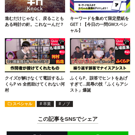
進むだけじゃなく、戻ることも
キーワードを集めて限定壁紙を
ある時計の針。これなーんだ？
GET！【今日の一問GWスペシ
ャル】
クイズが解けなくて電話するふ
ふくらP、誤答でヒントをあげ
くらP vs 全然助けてくれない河
すぎて…屈辱の技「ふくらアシ
村
スト」爆誕
スペシャル
#
卒業
#
ノブ
この記事をSNSでシェア