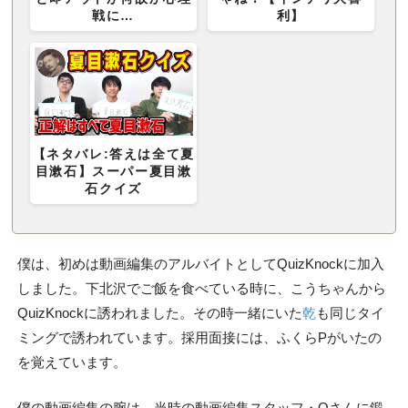
戦に…
利】
【ネタバレ:答えは全て夏
目漱石】スーパー夏目漱
石クイズ
僕は、初めは動画編集のアルバイトとしてQuizKnockに加入
しました。下北沢でご飯を食べている時に、こうちゃんから
QuizKnockに誘われました。その時一緒にいた
乾
も同じタイ
ミングで誘われています。採用面接には、ふくらPがいたの
を覚えています。
僕の動画編集の腕は、当時の動画編集スタッフ・Oさんに鍛