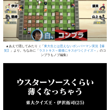
▲あえて隠してみたり（「
東大生とは思えないボンバーマン実況【爆
笑】
」より。ちなみに「
ラストキス～最後にキスがつくクイズ～
」のコ
ンプラもノブ編集）