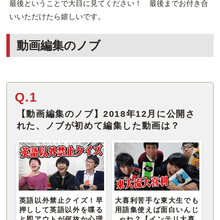
最後ということで大目に見てください！ 最後までお付き合
いいただけたら嬉しいです。
動画編集のノブ
Q.1
【動画編集のノブ】2018年12月に公開さ
れた、ノブが初めて編集した動画は？
英語以外禁止クイズ！早
大喜利苦手な東大生でも
押しして英語以外を喋る
用語集使えば面白いんじ
と即アウトが何故か心理
ゃね？【インテリ大喜