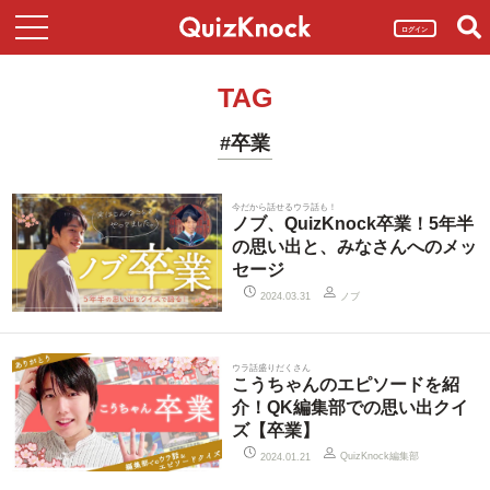
ログイン
TAG
#卒業
今だから話せるウラ話も！
ノブ、QuizKnock卒業！5年半
の思い出と、みなさんへのメッ
セージ
ノブ
2024.03.31
ウラ話盛りだくさん
こうちゃんのエピソードを紹
介！QK編集部での思い出クイ
ズ【卒業】
QuizKnock編集部
2024.01.21