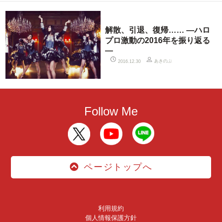
解散、引退、復帰…… ―ハロ
プロ激動の2016年を振り返る
―
あきのぶ
2016.12.30
Follow Me
ページトップへ
利用規約
個人情報保護方針