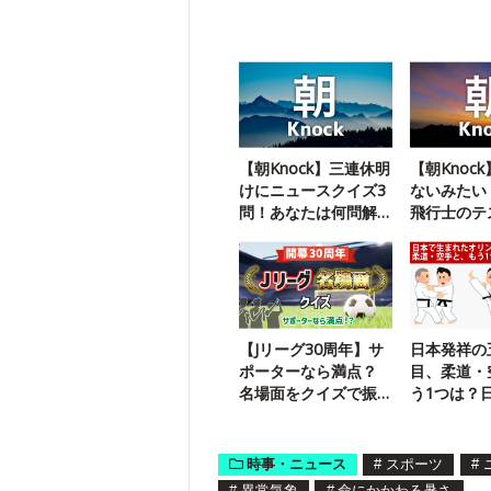
【朝Knock】三連休明
【朝Knoc
けにニュースクイズ3
ないみたい
問！あなたは何問解
飛行士のテ
ける？
がすごい
【Jリーグ30周年】サ
日本発祥の
ポーターなら満点？
目、柔道・
名場面をクイズで振
う1つは？
り返る
ーツクイズ
時事・ニュース
#
スポーツ
#
#
異常気象
#
命にかかわる暑さ