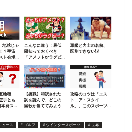
k】地球じゃ
こんなに違う！最低
軍艦と力士の名前、
！？宇宙
限知っておくべき
区別できない説
スト会場
「アメフトorラグビ
ー」クイズ
五輪種
【挑戦】和訳された
攻略のコツは「エス
空手とも
詞を読んで、どこの
トニア・スタイ
日本発スポ
国歌か当ててみよう
ル」。このスポーツ
は「誰」運び？
ニュース
#
ゴルフ
#
ウインタースポーツ
#
世界