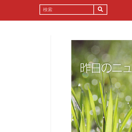
謎解き
コラム
常識
理系