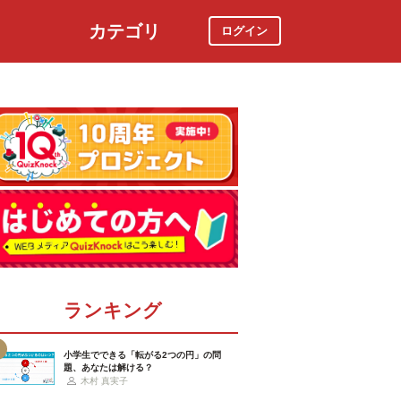
カテゴリ
ログイン
社会
スポーツ
時事ニュース
特集
ランキング
小学生でできる「転がる2つの円」の問
題、あなたは解ける？
木村 真実子