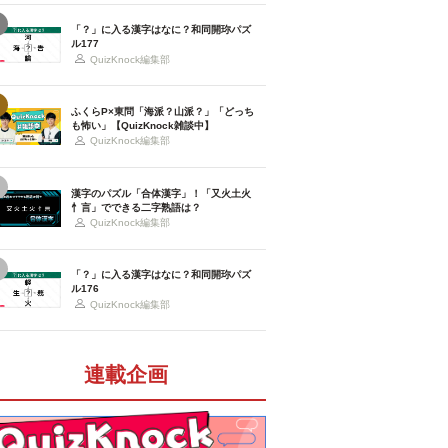
「？」に入る漢字はなに？和同開珎パズ
ル177
QuizKnock編集部
ふくらP×東問「海派？山派？」「どっち
も怖い」【QuizKnock雑談中】
QuizKnock編集部
漢字のパズル「合体漢字」！「又火土火
忄言」でできる二字熟語は？
QuizKnock編集部
「？」に入る漢字はなに？和同開珎パズ
ル176
QuizKnock編集部
連載企画