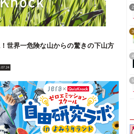
2
3
！世界一危険な山からの驚きの下山方
4
.07.24
5