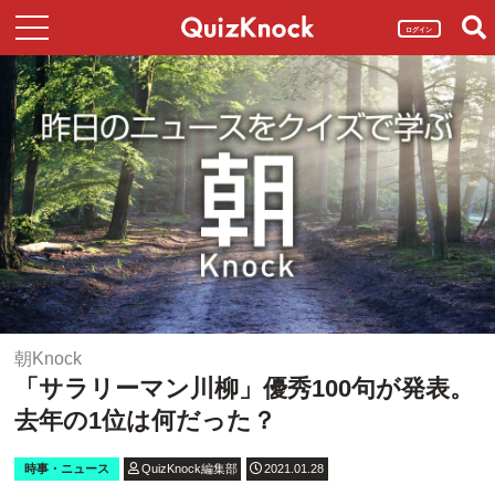
ログイン
朝Knock
「サラリーマン川柳」優秀100句が発表。
去年の1位は何だった？
時事・ニュース
QuizKnock編集部
2021.01.28