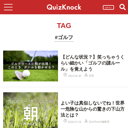
ログイン
TAG
#ゴルフ
【どんな状況？】笑っちゃうく
らい細かい「ゴルフの謎ルー
ル」を覚えよう
於島
2023.04.30
よい子は真似しないでね！世界
一危険な山からの驚きの下山方
法とは？
QuizKnock編集部
2018.07.24