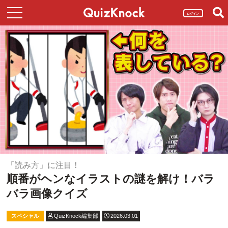
ログイン
「読み方」に注目！
順番がヘンなイラストの謎を解け！バラ
バラ画像クイズ
スペシャル
QuizKnock編集部
2026.03.01