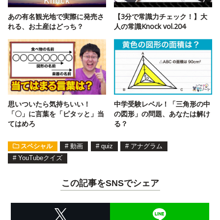
あの有名観光地で実際に発売さ
【3分で常識力チェック！】大
れる、お土産はどっち？
人の常識Knock vol.204
思いついたら気持ちいい！
中学受験レベル！「三角形の中
「〇」に言葉を「ピタッと」当
の図形」の問題、あなたは解け
てはめろ
る？
スペシャル
#
動画
#
quiz
#
アナグラム
#
YouTubeクイズ
この記事をSNSでシェア