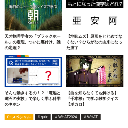
天才物理学者の「ブラックホー
【地味ムズ】原形をとどめてな
ル」の定理、ついに裏付け。誰
くない？ひらがなの由来になっ
の定理？
た漢字
そんな動きするの！？「電池と
【曲を知らなくても解ける】
磁石の実験」で楽しく学ぶ科学
『千本桜』で学ぶ雑学クイズ
のキホン
【ボカロ】
スペシャル
#
quiz
#
WHAT2024
#
WHAT