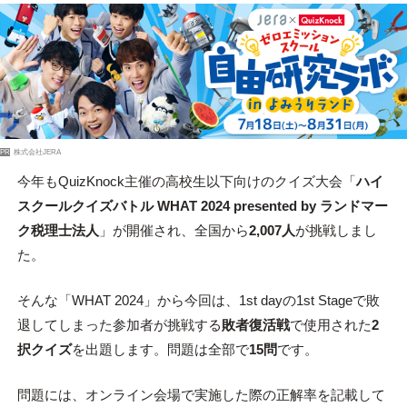
PR
株式会社JERA
今年もQuizKnock主催の高校生以下向けのクイズ大会「
ハイ
スクールクイズバトル WHAT 2024 presented by ランドマー
ク税理士法人
」が開催され、全国から
2,007人
が挑戦しまし
た。
そんな「WHAT 2024」から今回は、1st dayの1st Stageで敗
退してしまった参加者が挑戦する
敗者復活戦
で使用された
2
択クイズ
を出題します。問題は全部で
15問
です。
問題には、オンライン会場で実施した際の正解率を記載して