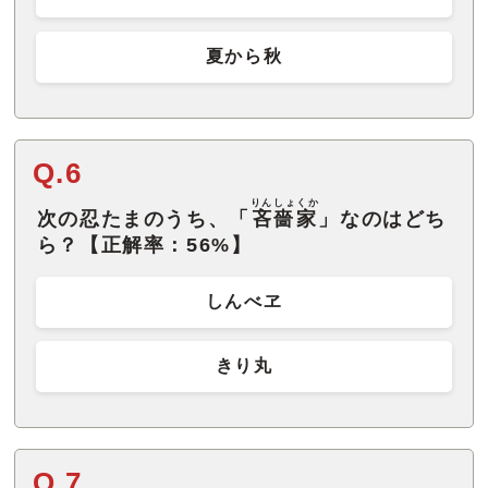
夏から秋
Q.6
りんしょくか
次の忍たまのうち、「
吝嗇家
」なのはどち
ら？【正解率：56%】
しんべヱ
きり丸
Q.7