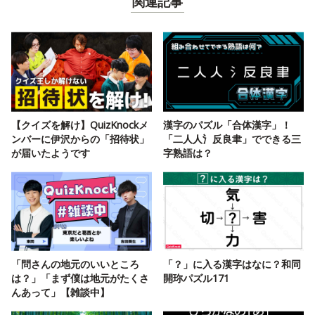
関連記事
【クイズを解け】QuizKnockメ
漢字のパズル「合体漢字」！
ンバーに伊沢からの「招待状」
「二人人氵反良聿」でできる三
が届いたようです
字熟語は？
「問さんの地元のいいところ
「？」に入る漢字はなに？和同
は？」「まず僕は地元がたくさ
開珎パズル171
んあって」【雑談中】