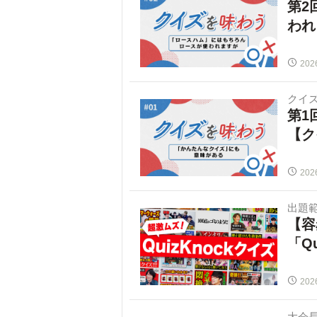
第2
われ
202
クイ
第1
【ク
202
出題範
【容
「Q
202
大会