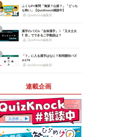
ふくらP×東問「海派？山派？」「どっち
も怖い」【QuizKnock雑談中】
QuizKnock編集部
漢字のパズル「合体漢字」！「又火土火
忄言」でできる二字熟語は？
QuizKnock編集部
「？」に入る漢字はなに？和同開珎パズ
ル176
QuizKnock編集部
連載企画