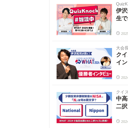
Quiz
伊沢
生で
202
大会
クイ
イン
202
クイ
中高
二択
202