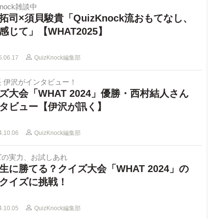
Knock雑談中
拓司×須貝駿貴「QuizKnock流おもてなし、
感じて」【WHAT2025】
5.06.17
QuizKnock編集部
長 伊沢がインタビュー！
ズ大会「WHAT 2024」優勝・西村結人さん
タビュー【伊沢が訊く】
4.10.06
QuizKnock編集部
ズの実力、お試しあれ
生に勝てる？クイズ大会「WHAT 2024」の
クイズに挑戦！
4.10.05
QuizKnock編集部