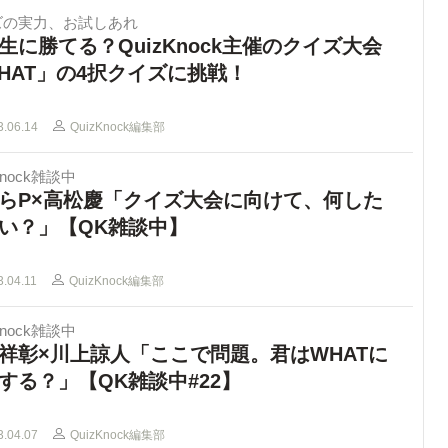
ズの実力、お試しあれ
生に勝てる？QuizKnock主催のクイズ大会
HAT」の4択クイズに挑戦！
3.06.14
QuizKnock編集部
Knock雑談中
らP×高松慶「クイズ大会に向けて、何した
い？」【QK雑談中】
3.04.11
QuizKnock編集部
Knock雑談中
祥彰×川上諒人「ここで問題。君はWHATに
する？」【QK雑談中#22】
3.04.07
QuizKnock編集部