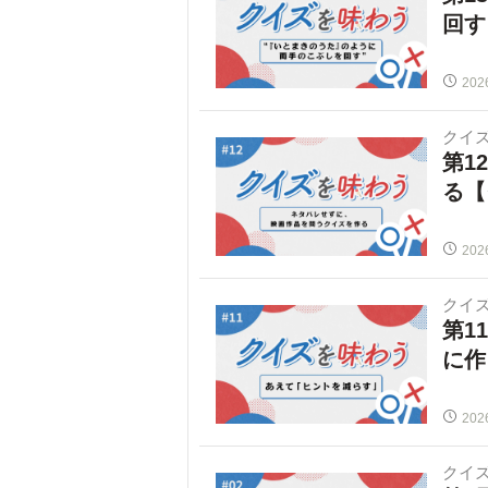
回す
202
クイ
第1
る【
202
クイ
第1
に作
202
クイ