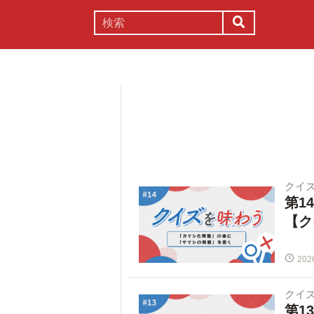
謎解き
コラム
常識
理系
クイ
第1
【ク
202
クイ
第1