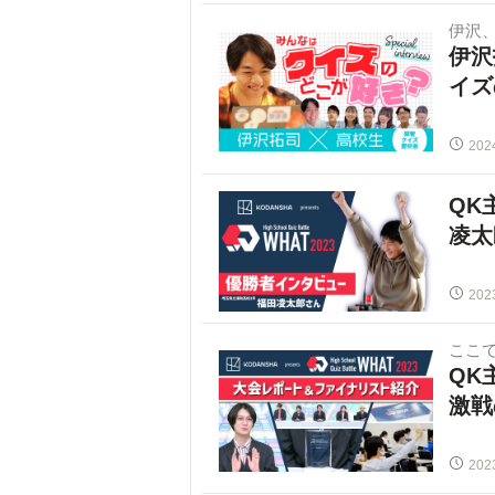
伊沢
伊沢
イズ
202
QK
凌太
202
ここ
QK
激戦
202