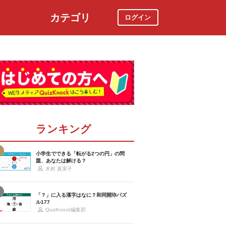
カテゴリ
ログイン
社会
スポーツ
時事ニュース
特集
ランキング
小学生でできる「転がる2つの円」の問
題、あなたは解ける？
木村 真実子
「？」に入る漢字はなに？和同開珎パズ
ル177
QuizKnock編集部