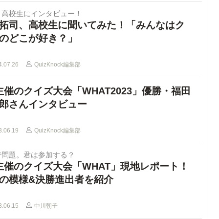
、高校生にインタビュー！
拓司、高校生に聞いてみた！「みんなはク
のどこが好き？」
4.07.26
QuizKnock編集部
主催のクイズ大会「WHAT2023」優勝・福田
郎さんインタビュー
3.06.19
QuizKnock編集部
で問題。君は参加する？
主催のクイズ大会「WHAT」現地レポート！
の模様&決勝進出者を紹介
3.06.15
中川朝子