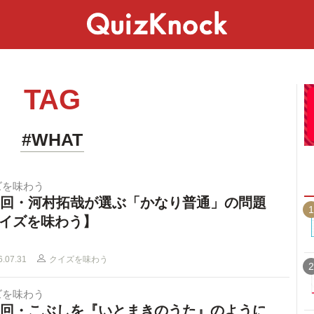
スペシャル
ライフ
ことば
カルチャー
TAG
#WHAT
ズを味わう
4回・河村拓哉が選ぶ「かなり普通」の問題
1
イズを味わう】
6.07.31
クイズを味わう
2
ズを味わう
3回・こぶしを『いとまきのうた』のように