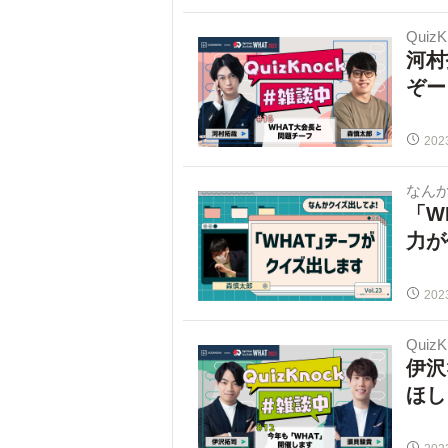
Quiz
河村
ぞー
202
なん
「W
力が
202
Quiz
伊沢
ほし