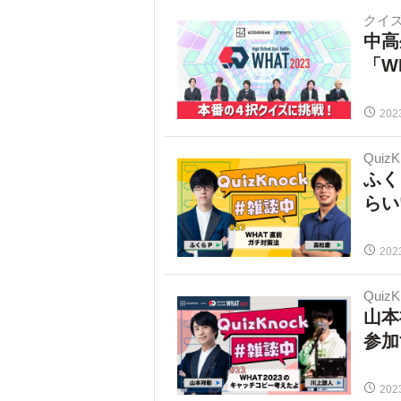
クイ
中高
「W
202
Quiz
ふく
らい
202
Quiz
山本
参加
202