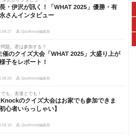
長・伊沢が訊く！「WHAT 2025」優勝・有
永さんインタビュー
5.09.27
QuizKnock編集部
で問題。君は参加する？
主催のクイズ大会「WHAT 2025」大盛り上が
様子をレポート！
5.08.29
QuizKnock編集部
りでも、友達とでも！
izKnockのクイズ大会はお家でも参加できま
初心者いらっしゃい】
5.08.10
QuizKnock編集部