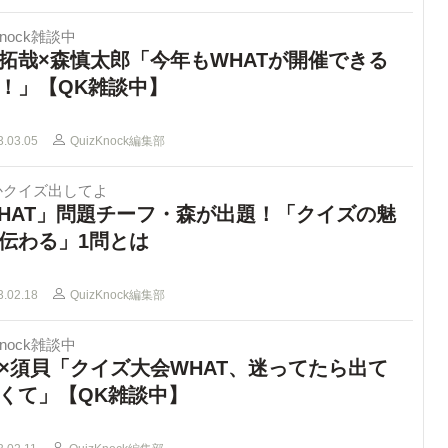
Knock雑談中
拓哉×森慎太郎「今年もWHATが開催できる
！」【QK雑談中】
3.03.05
QuizKnock編集部
かクイズ出してよ
HAT」問題チーフ・森が出題！「クイズの魅
伝わる」1問とは
3.02.18
QuizKnock編集部
Knock雑談中
×須貝「クイズ大会WHAT、迷ってたら出て
くて」【QK雑談中】