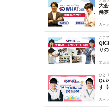
大会
働英
202
ここ
QK
りの
202
ひと
Qu
す【
202