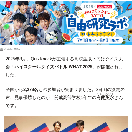
PR
株式会社JERA
2025年8月、QuizKnockが主催する高校生以下向けクイズ大
会「
ハイスクールクイズバトル WHAT 2025
」が開催されま
した。
全国から
2,278名
もの参加者が集まりました。2日間の激闘の
うどう
えいと
末、見事優勝したのが、開成高等学校1年生の
有働
英永
さん
です。