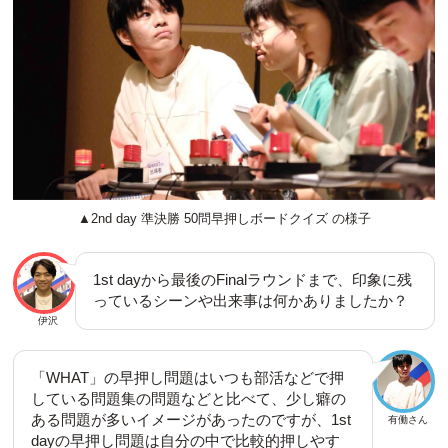
▲2nd day 準決勝 50問早押しボードクイズ の様子
1st dayから最後のFinalラウンドまで、印象に残
っているシーンや出来事は何かありましたか？
伊沢
「WHAT」の早押し問題はいつも部活などで押
している問題集の問題などと比べて、少し癖の
ある問題が多いイメージがあったのですが、1st
有働さん
dayの早押し問題は自分の中で比較的押しやす