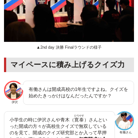
▲2nd day 決勝 Finalラウンドの様子
マイペースに積み上げるクイズ力
有働さんは開成高校の1年生ですよね。クイズを
始めたきっかけはなんだったんですか？
伊沢
ひろやす
小学生の時に伊沢さんや青木（
寛泰
）さんとい
った開成の方々が高校生クイズで無双している
のを見て、開成のクイズ研究部とか入って早押
有働さん