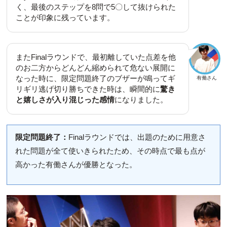
く、最後のステップを8問で5〇して抜けられた
ことが印象に残っています。
またFinalラウンドで、最初離していた点差を他
のお二方からどんどん縮められて危ない展開に
なった時に、限定問題終了のブザーが鳴ってギ
有働さん
リギリ逃げ切り勝ちできた時は、瞬間的に
驚き
と嬉しさが入り混じった感情
になりました。
限定問題終了：
Finalラウンドでは、出題のために用意さ
れた問題が全て使いきられたため、その時点で最も点が
高かった有働さんが優勝となった。