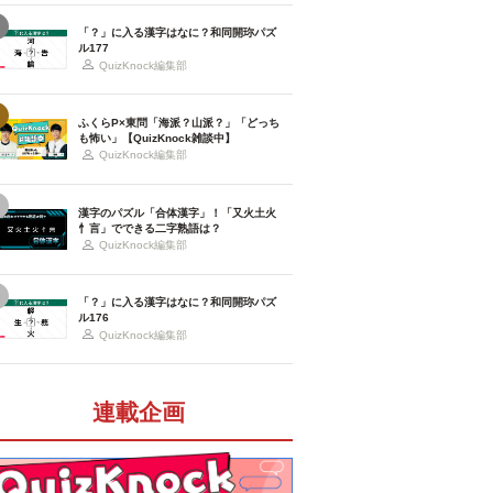
「？」に入る漢字はなに？和同開珎パズ
ル177
QuizKnock編集部
ふくらP×東問「海派？山派？」「どっち
も怖い」【QuizKnock雑談中】
QuizKnock編集部
漢字のパズル「合体漢字」！「又火土火
忄言」でできる二字熟語は？
QuizKnock編集部
「？」に入る漢字はなに？和同開珎パズ
ル176
QuizKnock編集部
連載企画