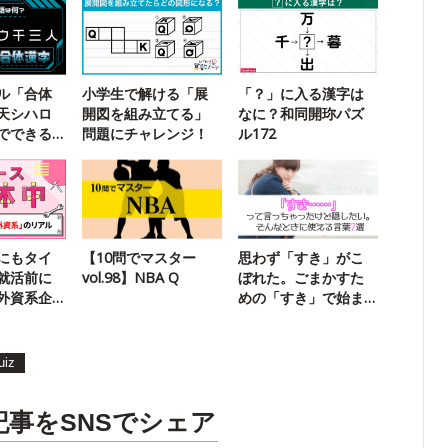
ル「合体
小学生で解ける「展
「？」に入る漢字は
天シハロ
開図を組み立てる」
なに？和同開珎パズ
でできる
問題にチャレンジ！
ル172
？
にもタイ
【10問でマスター
思わず「すき」がこ
就活前に
vol.98】NBA Q
ぼれた。ごまかすた
外資系企
めの「すき」で始ま
ル
る言葉7選
uiz
記事をSNSでシェア