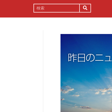
謎解き
コラム
常識
理系