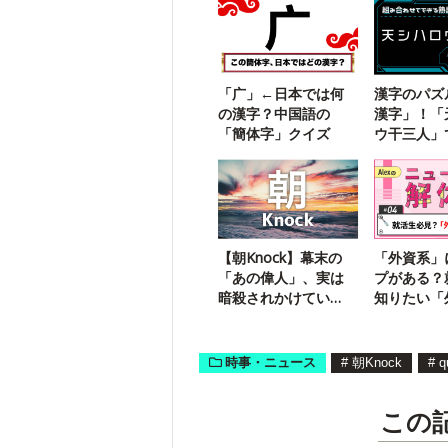
「广」←日本では何
漢字のパズ
の漢字？中国語の
漢字」！「
「簡体字」クイズ
ウ干三人」
二字熟語は
【朝Knock】幕末の
「外資系」
「あの偉人」、実は
プがある？
暗殺されかけてい
知りたい「
た！
業」のリア
時事・ニュース
#
朝Knock
#
q
この