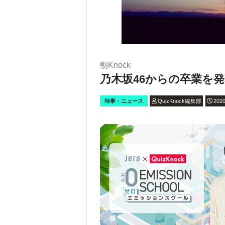
朝Knock
乃木坂46からの卒業を
時事・ニュース
QuizKnock編集部
2020