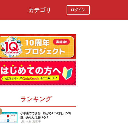
カテゴリ
ログイン
社会
スポーツ
時事ニュース
特集
ランキング
小学生でできる「転がる2つの円」の問
題、あなたは解ける？
木村 真実子