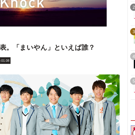
2
3
発表。「まいやん」といえば誰？
4
.01.08
5