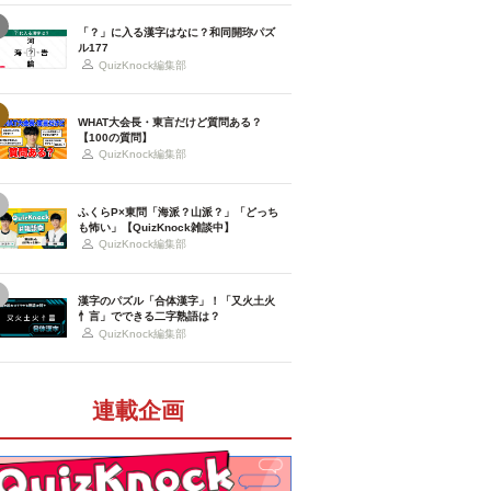
「？」に入る漢字はなに？和同開珎パズ
ル177
QuizKnock編集部
WHAT大会長・東言だけど質問ある？
【100の質問】
QuizKnock編集部
ふくらP×東問「海派？山派？」「どっち
も怖い」【QuizKnock雑談中】
QuizKnock編集部
漢字のパズル「合体漢字」！「又火土火
忄言」でできる二字熟語は？
QuizKnock編集部
連載企画