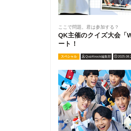
ここで問題。君は参加する？
QK主催のクイズ大会「W
ート！
スペシャル
QuizKnock編集部
2025.08.