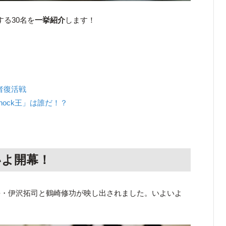
する30名を
一挙紹介
します！
者復活戦
nock王」は誰だ！？
いよいよ開幕！
長・伊沢拓司と鶴崎修功が映し出されました。いよいよ