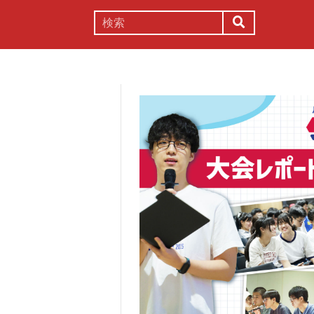
謎解き
コラム
常識
理系