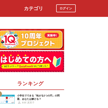
カテゴリ
ログイン
社会
スポーツ
時事ニュース
特集
ランキング
小学生でできる「転がる2つの円」の問
題、あなたは解ける？
木村 真実子