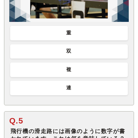
重
双
複
連
Q.5
飛行機の滑走路には画像のように数字が書