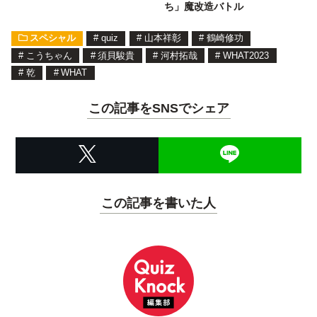
ち」魔改造バトル
スペシャル
#
quiz
#
山本祥彰
#
鶴崎修功
#
こうちゃん
#
須貝駿貴
#
河村拓哉
#
WHAT2023
#
乾
#
WHAT
この記事をSNSでシェア
この記事を書いた人