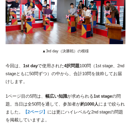
▲3rd day（決勝戦）の模様
今回は、
1st day
で使用された
4択問題
100問（1st stage、2nd
stageともに50問ずつ）の中から、合計10問を抜粋してお届
けします。
1ページ目の5問は、
幅広い知識
が求められる
1st stage
の問
題。当日は全50問を通して、参加者が
約1000人
にまで絞られ
ました。
【2ページ】
には更にハイレベルな2nd stageの問題
を掲載していますよ。