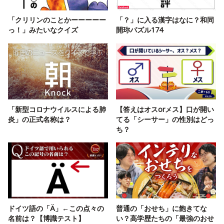
「クリリンのことかーーーーー
「？」に入る漢字はなに？和同
っ！」みたいなクイズ
開珎パズル174
「新型コロナウイルスによる肺
【答えはオスorメス】口が開い
炎」の正式名称は？
てる「シーサー」の性別はどっ
ち？
ドイツ語の「Ä」←この点々の
普通の「おせち」に飽きてな
名前は？【博識テスト】
い？高学歴たちの「最強のおせ