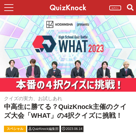
ログイン
クイズの実力、お試しあれ
中高生に勝てる？QuizKnock主催のクイ
ズ大会「WHAT」の4択クイズに挑戦！
スペシャル
QuizKnock編集部
2023.06.14