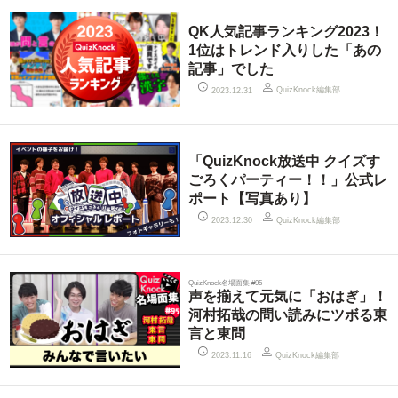
QK人気記事ランキング2023！
1位はトレンド入りした「あの
記事」でした
QuizKnock編集部
2023.12.31
「QuizKnock放送中 クイズす
ごろくパーティー！！」公式レ
ポート【写真あり】
QuizKnock編集部
2023.12.30
QuizKnock名場面集 #95
声を揃えて元気に「おはぎ」！
河村拓哉の問い読みにツボる東
言と東問
QuizKnock編集部
2023.11.16