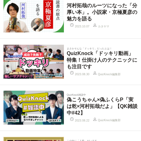
河村拓哉のルーツになった「分
厚い本」。小説家・京極夏彦の
魅力を語る
カタヤマ
2023.10.07
まさかそんな「ドッキリ」だったとは！
QuizKnock「ドッキリ動画」
特集！仕掛け人のテクニックに
も注目です
QuizKnock編集部
2023.08.30
QuizKnock雑談中
偽こうちゃん×偽ふくらP「実
は乾×河村拓哉だよ」【QK雑談
中#42】
QuizKnock編集部
2023.08.22
この中に「人狼」がいます