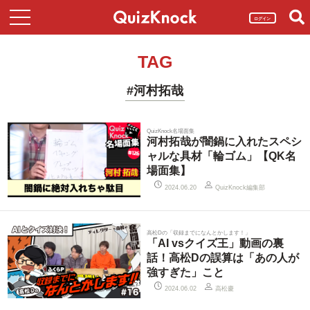
ログイン
TAG
#河村拓哉
QuizKnock名場面集
河村拓哉が闇鍋に入れたスペシ
ャルな具材「輪ゴム」【QK名
場面集】
QuizKnock編集部
2024.06.20
高松Dの「収録までになんとかします！」
「AI vsクイズ王」動画の裏
話！高松Dの誤算は「あの人が
強すぎた」こと
高松慶
2024.06.02