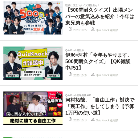
観戦に役立つクイズ用語集も！
【500問耐久クイズ】出場メン
バーの意気込みを紹介！今年は
東兄弟も参戦
QuizKnock編集部
2023.10.27
QuizKnock雑談中
伊沢×河村「今年もやります、
500問耐久クイズ」【QK雑談
中#51】
QuizKnock編集部
2023.10.24
QuizKnock名場面集 #86
河村拓哉、「自由工作」対決で
「裏工作」をしてしまう【予算
1万円の使い道】
QuizKnock編集部
2023.10.14