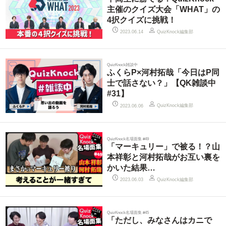
主催のクイズ大会「WHAT」の
4択クイズに挑戦！
QuizKnock編集部
2023.06.14
QuizKnock雑談中
ふくらP×河村拓哉「今日はP同
士で話さない？」【QK雑談中
#31】
QuizKnock編集部
2023.06.06
QuizKnock名場面集 #49
「マーキュリー」で被る！？山
本祥彰と河村拓哉がお互い裏を
かいた結果…
QuizKnock編集部
2023.06.03
QuizKnock名場面集 #45
「ただし、みなさんはカニで