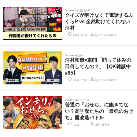
QuizKnock名場面集 #117
クイズが解けなくて電話するふ
くらP vs 全然助けてくれない
河村
QuizKnock編集部
2024.04.04
QuizKnock雑談中
河村拓哉×東問「問って休みの
日何してんの？」【QK雑談中
#65】
QuizKnock編集部
2024.02.13
新年早々縁起がいいや
普通の「おせち」に飽きてな
い？高学歴たちの「最強のおせ
ち」魔改造バトル
木村 真実子
2024.01.01