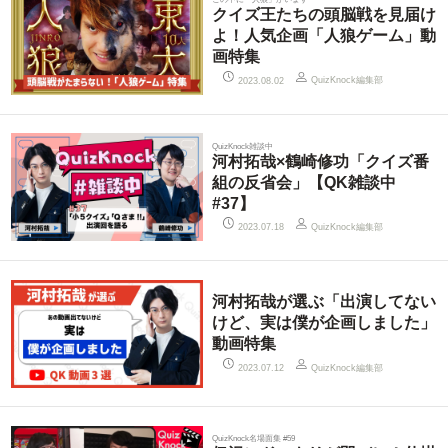
クイズ王たちの頭脳戦を見届け
よ！人気企画「人狼ゲーム」動
画特集
QuizKnock編集部
2023.08.02
QuizKnock雑談中
河村拓哉×鶴崎修功「クイズ番
組の反省会」【QK雑談中
#37】
QuizKnock編集部
2023.07.18
河村拓哉が選ぶ「出演してない
けど、実は僕が企画しました」
動画特集
QuizKnock編集部
2023.07.12
QuizKnock名場面集 #59