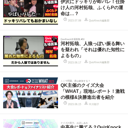
伊沢にドッキリが即バレ！仕掛
け人の河村拓哉、ふくらPの運
命は…？
QuizKnock編集部
2023.07.08
QuizKnock名場面集 #53
河村拓哉、人狼っぽい振る舞い
を疑われ「それは優れた知性に
よるもの」
QuizKnock編集部
2023.06.17
ここで問題。君は参加する？
QK主催のクイズ大会
「WHAT」現地レポート！激戦
の模様&決勝進出者を紹介
中川朝子
2023.06.15
クイズの実力、お試しあれ
中高生に勝てる？QuizKnock