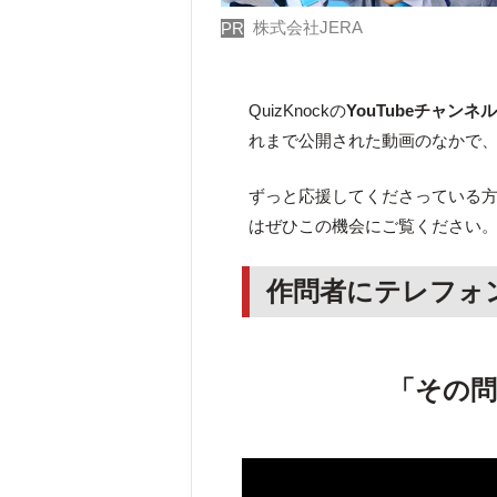
株式会社JERA
PR
QuizKnockの
YouTubeチャンネ
れまで公開された動画のなかで
ずっと応援してくださっている方は
はぜひこの機会にご覧ください
作問者にテレフォ
「その