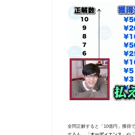
全問正解すると「10億円」獲得
するも、「
オーディエンス
」や