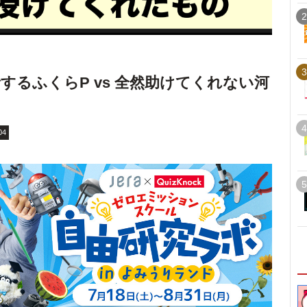
2
3
るふくらP vs 全然助けてくれない河
4
04
5