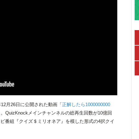
年12月26日に公開された動画「
正解したら1000000000
。QuizKnockメインチャンネルの総再生回数が10億回
ビ番組『クイズ＄ミリオネア』を模した形式の4択クイ