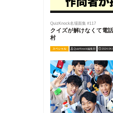
QuizKnock名場面集 #117
クイズが解けなくて電話す
村
スペシャル
QuizKnock編集部
2024.04.