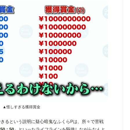
▲怪しすぎる獲得賞金
できるという説明に疑心暗鬼なふくらPは、所々で苦戦
「
50：50
」といったライフラインを駆使しながらなんと