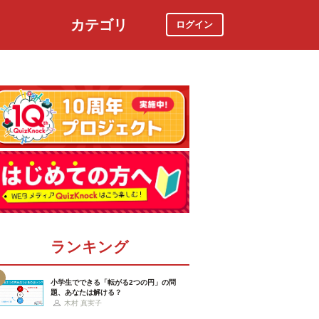
カテゴリ
ログイン
社会
スポーツ
時事ニュース
特集
ランキング
小学生でできる「転がる2つの円」の問
題、あなたは解ける？
木村 真実子