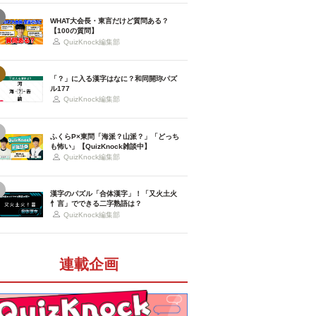
WHAT大会長・東言だけど質問ある？
【100の質問】
QuizKnock編集部
「？」に入る漢字はなに？和同開珎パズ
ル177
QuizKnock編集部
ふくらP×東問「海派？山派？」「どっち
も怖い」【QuizKnock雑談中】
QuizKnock編集部
漢字のパズル「合体漢字」！「又火土火
忄言」でできる二字熟語は？
QuizKnock編集部
連載企画