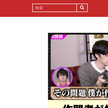
謎解き
コラム
常識
理系