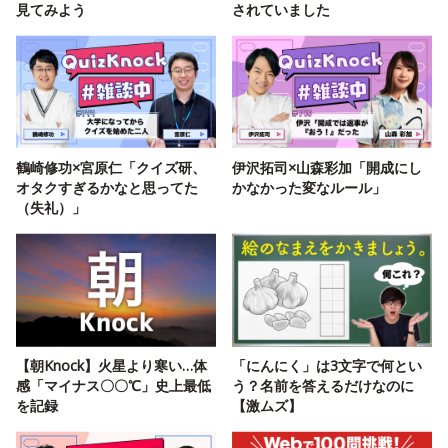
見てみよう
されていました
鶴崎修功×宮原仁「クイズ研、
伊沢拓司×山森彩加「開成にし
オタクすぎるかなと思ってた
かなかった変なルール」
（失礼）」
【朝Knock】火星より寒い…体
「にんにく」は3文字で何とい
感「マイナス〇〇℃」史上最低
う？名前を答えるだけなのに
を記録
【激ムズ】