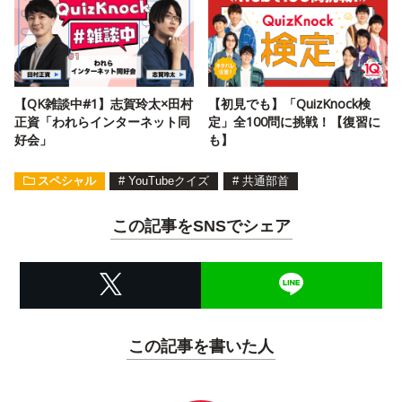
【QK雑談中#1】志賀玲太×田村
【初見でも】「QuizKnock検
正資「われらインターネット同
定」全100問に挑戦！【復習に
好会」
も】
スペシャル
#
YouTubeクイズ
#
共通部首
この記事をSNSでシェア
この記事を書いた人