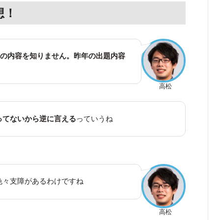
想！
題の内容を知りません。昨年の出題内容
高松
ってないから逆に言える
っていうね
色々支障があるわけですね
高松