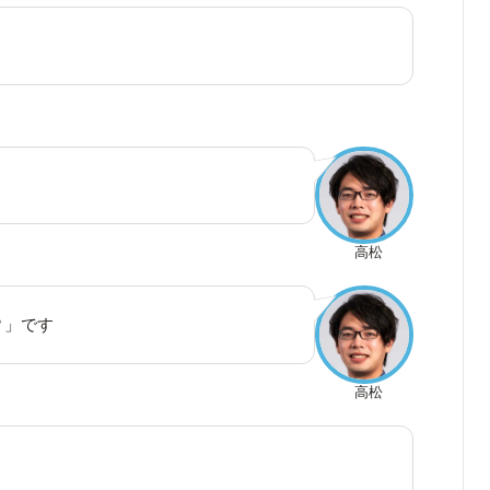
高松
？
」です
高松