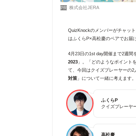
株式会社JERA
PR
QuizKnockのメンバーがチャ
はふくらP×高松慶のペアでお届
4月23日の1st day開催まで2週
2023
」。「どのようなポイント
て、今回はクイズプレーヤーの2
対策
」について一緒に考えます
ふくらP
クイズプレーヤ
高松慶