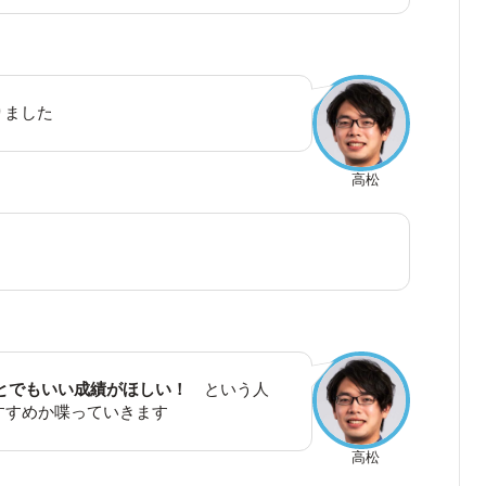
りました
高松
とでもいい成績がほしい！
という人
すすめか喋っていきます
高松