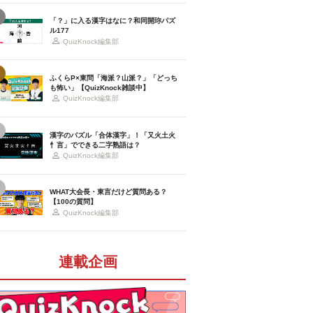
「？」に入る漢字はなに？和同開珎パズ
ル177
QuizKnock編集部
ふくらP×東問「海派？山派？」「どっち
も怖い」【QuizKnock雑談中】
QuizKnock編集部
漢字のパズル「合体漢字」！「又火土火
忄言」でできる二字熟語は？
QuizKnock編集部
WHAT大会長・東言だけど質問ある？
【100の質問】
QuizKnock編集部
連載企画