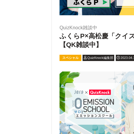
QuizKnock雑談中
ふくらP×高松慶「クイ
【QK雑談中】
スペシャル
QuizKnock編集部
2023.04.