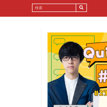
謎解き
コラム
常識
理系