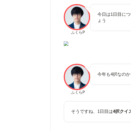
今日は1日目に
ょう
ふくらP
今年も4択なのか
ふくらP
そうですね、1日目は
4択クイ