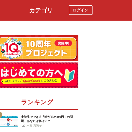
カテゴリ
ログイン
社会
スポーツ
時事ニュース
特集
ランキング
小学生でできる「転がる2つの円」の問
題、あなたは解ける？
木村 真実子