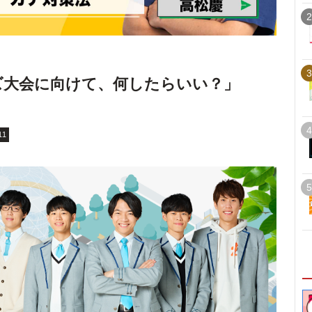
2
3
ズ大会に向けて、何したらいい？」
4
11
5