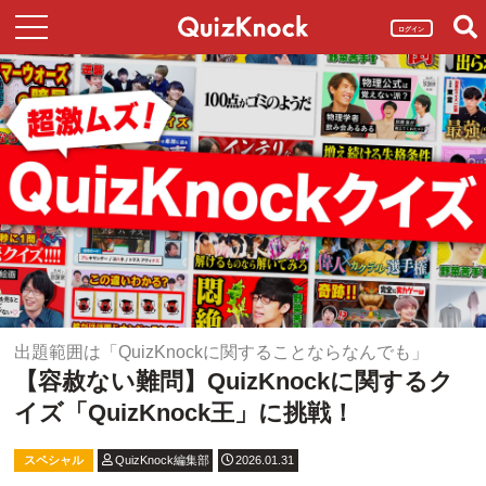
ログイン
出題範囲は「QuizKnockに関することならなんでも」
【容赦ない難問】QuizKnockに関するク
イズ「QuizKnock王」に挑戦！
スペシャル
QuizKnock編集部
2026.01.31