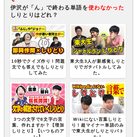
伊沢が「ん」で終わる単語を
使わなかった
しりとりはどれ？
10秒でクイズ作り！問題
東大生3人が新感覚しりと
文でも答えでもしりとり
りでガチバトルしてみ
してみた
た。
3つの文字で8文字の言
Wikiにない言葉しりと
葉、作れますか？【増加
り！超マイナー単語のみ
しりとり】【いつものア
で東大生がしりとりバト
レ】
ル！