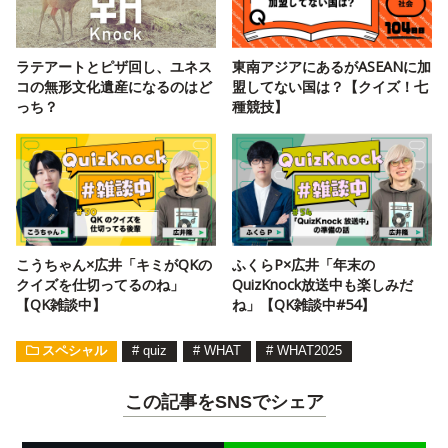
ラテアートとピザ回し、ユネス
東南アジアにあるがASEANに加
コの無形文化遺産になるのはど
盟してない国は？【クイズ！七
っち？
種競技】
こうちゃん×広井「キミがQKの
ふくらP×広井「年末の
クイズを仕切ってるのね」
QuizKnock放送中も楽しみだ
【QK雑談中】
ね」【QK雑談中#54】
スペシャル
#
quiz
#
WHAT
#
WHAT2025
この記事をSNSでシェア