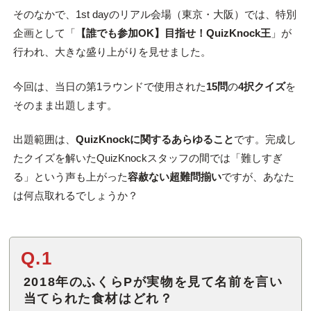
そのなかで、1st dayのリアル会場（東京・大阪）では、特別
企画として「
【誰でも参加OK】目指せ！QuizKnock王
」が
行われ、大きな盛り上がりを見せました。
今回は、当日の第1ラウンドで使用された
15問
の
4択クイズ
を
そのまま出題します。
出題範囲は、
QuizKnockに関するあらゆること
です。完成し
たクイズを解いたQuizKnockスタッフの間では「難しすぎ
る」という声も上がった
容赦ない超難問揃い
ですが、あなた
は何点取れるでしょうか？
Q.1
2018年のふくらPが実物を見て名前を言い
当てられた食材はどれ？