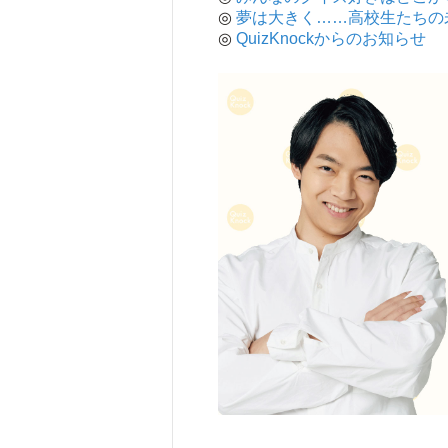
◎
夢は大きく……高校生たちの
◎
QuizKnockからのお知らせ