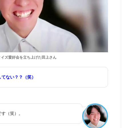
クイズ愛好会を立ち上げた田上さん
してない？？（笑）
です（笑）。