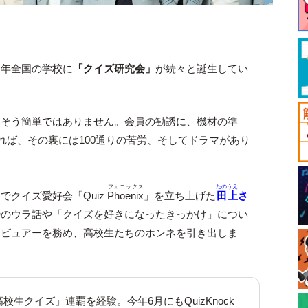
近年全国の学校に
「クイズ研究会」
が続々と誕生してい
はそう簡単ではありません。会員の勧誘に、機材の準
あれば、その裏には100通りの苦労、そしてドラマがあり
フェニックス
たのうえ
）
でクイズ愛好会「Quiz
Phoenix
」を立ち上げた
田上
さ
時のウラ話や「クイズを好きになったきっかけ」につい
タビュアーを務め、高校生たちのホンネを引き出しま
校生クイズ」連覇を経験。今年6月にもQuizKnock