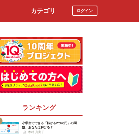
カテゴリ
ログイン
社会
スポーツ
時事ニュース
特集
ランキング
小学生でできる「転がる2つの円」の問
題、あなたは解ける？
木村 真実子