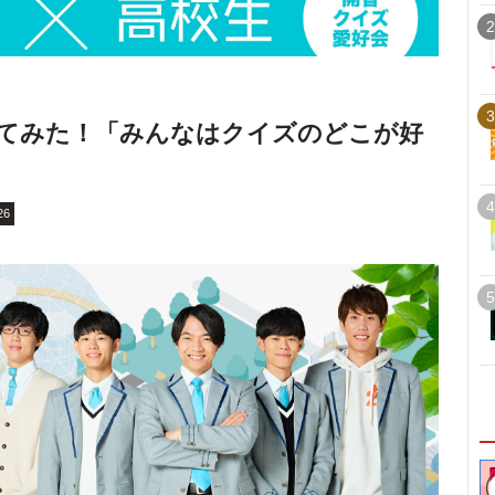
2
3
てみた！「みんなはクイズのどこが好
4
26
5