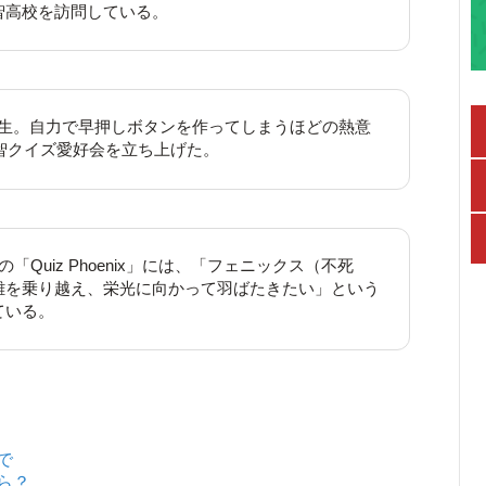
智高校を訪問している。
学生。自力で早押しボタンを作ってしまうほどの熱意
開智クイズ愛好会を立ち上げた。
「Quiz Phoenix」には、「フェニックス（不死
難を乗り越え、栄光に向かって羽ばたきたい」という
ている。
で
ら？