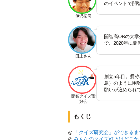
のイベントで開
伊沢拓司
開智高OBの大
で、2020年に
田上さん
創立5年目。愛称の
鳥）のように困
願いが込められ
開智クイズ愛
好会
もくじ
◎
「クイズ研究会」ができるま
◎
みんなのクイズ好きはどこか