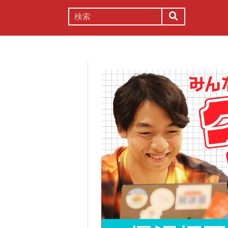
謎解き
コラム
常識
理系