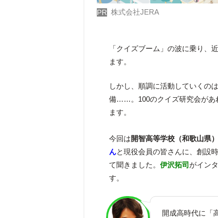
株式会社JERA
PR
「クイズブーム」の波に乗り、
ます。
しかし、順調に活動していくの
備……。100のクイズ研究会が
ます。
今回は
開智高等学校（和歌山県
ん
と現役会員の皆さんに、創設
て聞きました。
伊沢拓司
がイン
す。
開成高時代に「高