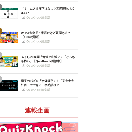
「？」に入る漢字はなに？和同開珎パズ
ル177
QuizKnock編集部
WHAT大会長・東言だけど質問ある？
【100の質問】
QuizKnock編集部
ふくらP×東問「海派？山派？」「どっち
も怖い」【QuizKnock雑談中】
QuizKnock編集部
漢字のパズル「合体漢字」！「又火土火
忄言」でできる二字熟語は？
QuizKnock編集部
連載企画