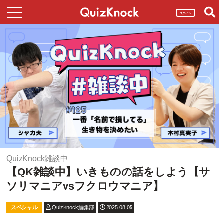
ログイン
QuizKnock雑談中
【QK雑談中】いきものの話をしよう【サ
ソリマニアvsフクロウマニア】
スペシャル
QuizKnock編集部
2025.08.05