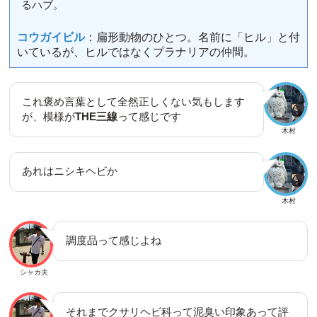
るハブ。
コウガイビル
：扁形動物のひとつ。名前に「ヒル」と付
いているが、ヒルではなくプラナリアの仲間。
これ褒め言葉として全然正しくない気もします
が、模様が
THE三線
って感じです
木村
あれはニシキヘビか
木村
調度品って感じよね
シャカ夫
それまでクサリヘビ科って泥臭い印象あって評