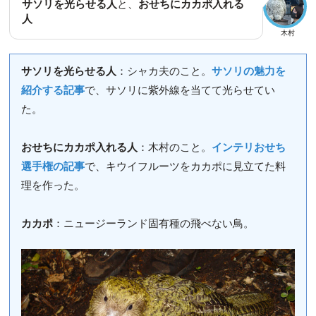
サソリを光らせる人
と、
おせちにカカポ入れる
人
木村
サソリを光らせる人
：シャカ夫のこと。
サソリの魅力を
紹介する記事
で、サソリに紫外線を当てて光らせてい
た。
おせちにカカポ入れる人
：木村のこと。
インテリおせち
選手権の記事
で、キウイフルーツをカカポに見立てた料
理を作った。
カカポ
：ニュージーランド固有種の飛べない鳥。