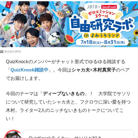
PR
株式会社JERA
QuizKnockのメンバーがチャット形式でゆるゆる雑談する
「
QuizKnock雑談中
」。今回は
シャカ夫
×
木村真実子
のペア
でお届けします。
今回のテーマは「
ディープないきもの
」！ 大学院でサソリ
について研究していたシャカ夫と、フクロウに深い愛を持つ
木村。ライター2人のニッチないきものトークについてこ
い！