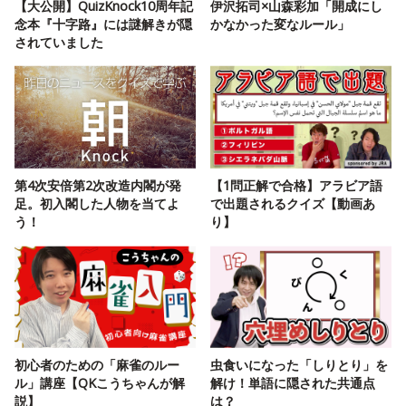
【大公開】QuizKnock10周年記
伊沢拓司×山森彩加「開成にし
念本『十字路』には謎解きが隠
かなかった変なルール」
されていました
第4次安倍第2次改造内閣が発
【1問正解で合格】アラビア語
足。初入閣した人物を当てよ
で出題されるクイズ【動画あ
う！
り】
初心者のための「麻雀のルー
虫食いになった「しりとり」を
ル」講座【QKこうちゃんが解
解け！単語に隠された共通点
説】
は？