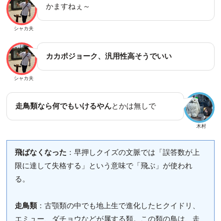
かますねぇ～
シャカ夫
カカポジョーク、汎用性高そうでいい
シャカ夫
走鳥類なら何でもいけるやん
とかは無しで
木村
飛ばなくなった
：早押しクイズの文脈では「誤答数が上
限に達して失格する」という意味で「飛ぶ」が使われ
る。
走鳥類
：古顎類の中でも地上生で進化したヒクイドリ、
エミュー、ダチョウなどが属する類。この類の鳥は、走