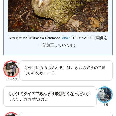
（画像を
▲カカポ via Wikimedia Commons
Mnolf
CC BY-SA 3.0
一部加工しています）
おせちにカカポ入れる、はいきもの好きの特徴
でいいのか……？
シャカ夫
おかげで
クイズであんまり飛ばなくなった
気が
します、カカポだけに
木村