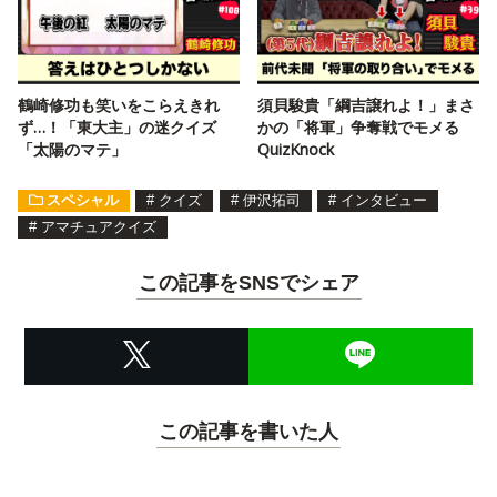
鶴崎修功も笑いをこらえきれ
須貝駿貴「綱吉譲れよ！」まさ
ず…！「東大主」の迷クイズ
かの「将軍」争奪戦でモメる
「太陽のマテ」
QuizKnock
スペシャル
#
クイズ
#
伊沢拓司
#
インタビュー
#
アマチュアクイズ
この記事をSNSでシェア
この記事を書いた人