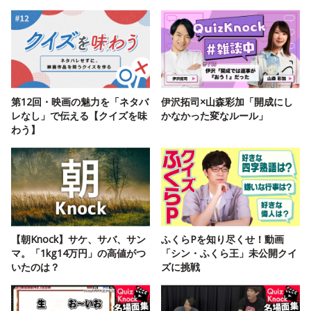
第12回・映画の魅力を「ネタバ
伊沢拓司×山森彩加「開成にし
レなし」で伝える【クイズを味
かなかった変なルール」
わう】
【朝Knock】サケ、サバ、サン
ふくらPを知り尽くせ！動画
マ。「1kg14万円」の高値がつ
「シン・ふくら王」未公開クイ
いたのは？
ズに挑戦