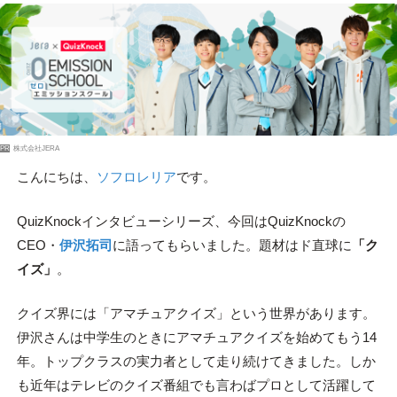
PR
株式会社JERA
こんにちは、
ソフロレリア
です。
QuizKnockインタビューシリーズ、今回はQuizKnockの
CEO・
伊沢拓司
に語ってもらいました。題材はド直球に
「ク
イズ」
。
クイズ界には「アマチュアクイズ」という世界があります。
伊沢さんは中学生のときにアマチュアクイズを始めてもう14
年。トップクラスの実力者として走り続けてきました。しか
も近年はテレビのクイズ番組でも言わばプロとして活躍して