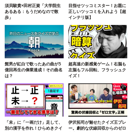
須貝駿貴×田村正資「大学院生
目指せツッコミスター！お題に
あるある：もうだめなので散
正しいツッコミを入れよう【超
歩」
インテリ版】
髭男が紅白で歌ったあの曲が5
超高速の新感覚ゲーム！右脳も
億回再生の偉業達成！その曲名
左脳もフル回転、フラッシュク
は？
イズ！
「未」に「一画だけ」足して、
伊沢拓司が魅せたクイズ王プレ
別の漢字を作れ！ひらめきクイ
ー。劇的な伏線回収からのゼロ