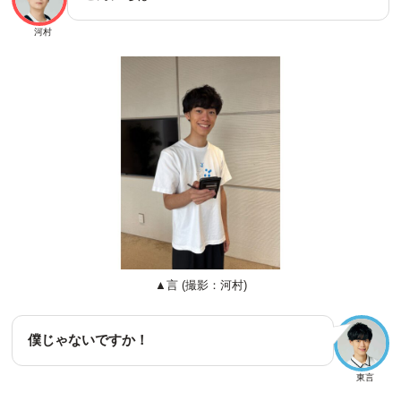
河村
▲言 (撮影：河村)
僕じゃないですか！
東言