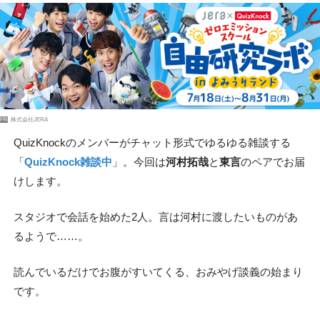
PR
株式会社JERA
QuizKnockのメンバーがチャット形式でゆるゆる雑談する
「
QuizKnock雑談中
」。今回は
河村拓哉
と
東言
のペアでお届
けします。
スタジオで会話を始めた2人。言は河村に渡したいものがあ
るようで……。
読んでいるだけでお腹がすいてくる、おみやげ談義の始まり
です。