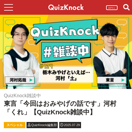
ログイン
QuizKnock雑談中
東言「今回はおみやげの話です」河村
「くれ」【QuizKnock雑談中】
スペシャル
QuizKnock編集部
2025.07.29