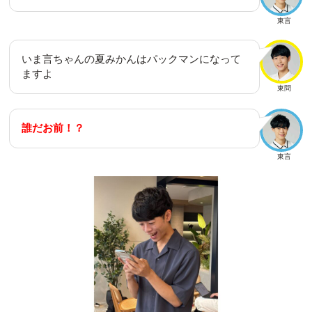
東言
いま言ちゃんの夏みかんはパックマンになって
ますよ
東問
誰だお前！？
東言