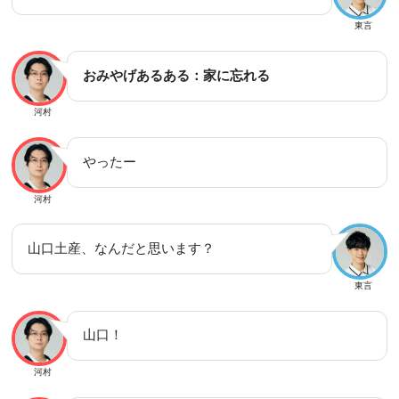
東言
おみやげあるある：家に忘れる
河村
やったー
河村
山口土産、なんだと思います？
東言
山口！
河村