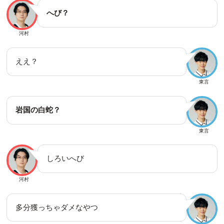
へび？
河村
ええ？
東言
岩国の白蛇？
東言
しろいへび
河村
多分獲っちゃダメなやつ