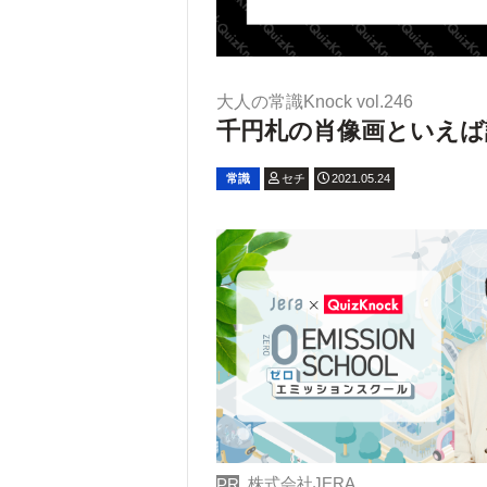
大人の常識Knock vol.246
千円札の肖像画といえば誰
常識
セチ
2021.05.24
株式会社JERA
PR