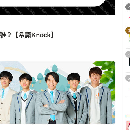
2
3
？【常識Knock】
4
5