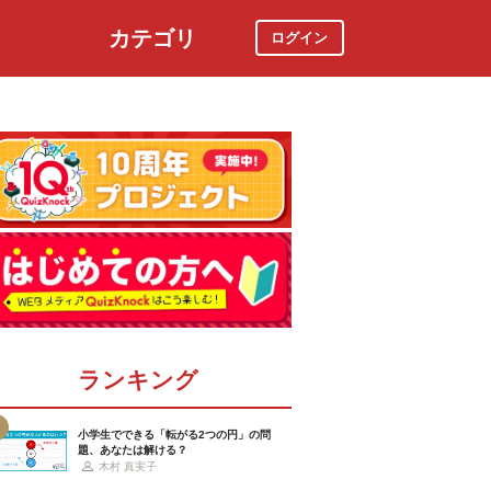
カテゴリ
ログイン
社会
スポーツ
時事ニュース
特集
ランキング
小学生でできる「転がる2つの円」の問
題、あなたは解ける？
木村 真実子