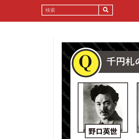
謎解き
コラム
常識
理系