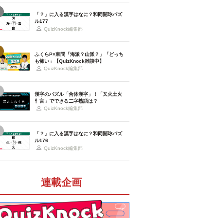
「？」に入る漢字はなに？和同開珎パズ
ル177
QuizKnock編集部
ふくらP×東問「海派？山派？」「どっち
も怖い」【QuizKnock雑談中】
QuizKnock編集部
漢字のパズル「合体漢字」！「又火土火
忄言」でできる二字熟語は？
QuizKnock編集部
「？」に入る漢字はなに？和同開珎パズ
ル176
QuizKnock編集部
連載企画