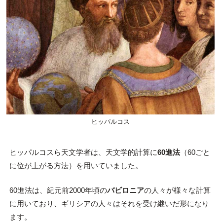
ヒッパルコス
ヒッパルコスら天文学者は、天文学的計算に
60進法
（60ごと
に位が上がる方法）を用いていました。
60進法は、紀元前2000年頃の
バビロニア
の人々が様々な計算
に用いており、ギリシアの人々はそれを受け継いだ形になり
ます。