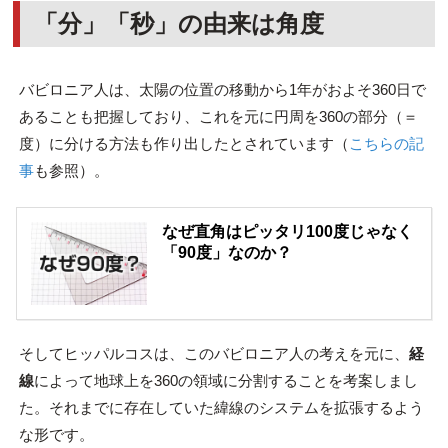
「分」「秒」の由来は角度
バビロニア人は、太陽の位置の移動から1年がおよそ360日で
あることも把握しており、これを元に円周を360の部分（＝
度）に分ける方法も作り出したとされています（
こちらの記
事
も参照）。
なぜ直角はピッタリ100度じゃなく
「90度」なのか？
そしてヒッパルコスは、このバビロニア人の考えを元に、
経
線
によって地球上を360の領域に分割することを考案しまし
た。それまでに存在していた緯線のシステムを拡張するよう
な形です。