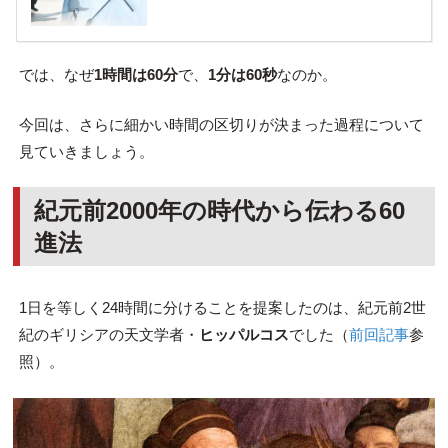
では、なぜ
1時間は60分
で、
1分は60秒
なのか。
今回は、さらに細かい時間の区切りが決まった過程について
見ていきましょう。
紀元前2000年の時代から伝わる60
進法
1日を等しく24時間に分けることを提案したのは、紀元前2世
紀のギリシアの天文学者・
ヒッパルコス
でした（
前回記事
参
照）。