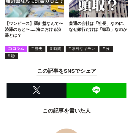
【ワンピース】羅針盤なんて〜
普通の会社は「社長」なのに、
渋滞のもと〜……海における渋
なぜ銀行だけは「頭取」なのか
滞とは？
コラム
#
歴史
#
時間
#
素朴なギモン
#
分
#
秒
この記事をSNSでシェア
この記事を書いた人