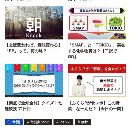
【文脈変われば、意味変わる】
「SMAP」と「TOKIO」、実在
「PP」って、何の略？
する化学物質は？【二択で
GO】
【満点で全知全能】クイズ！七
【ふくらPが食レポ】この野
種競技 71日目
菜、なーんだ？【今日の一問】
常識
#
常識Knock
#
joshiki
#
quiz