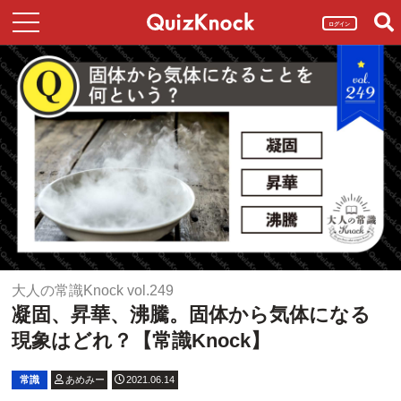
ログイン
大人の常識Knock vol.249
凝固、昇華、沸騰。固体から気体になる
現象はどれ？【常識Knock】
常識
あめみー
2021.06.14