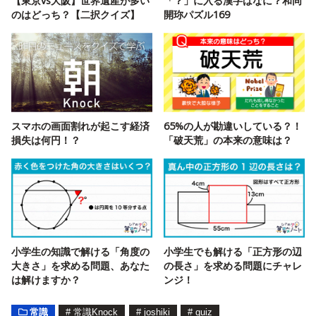
【東京vs大阪】世界遺産が多い
「？」に入る漢字はなに？和同
のはどっち？【二択クイズ】
開珎パズル169
スマホの画面割れが起こす経済
65%の人が勘違いしている？！
損失は何円！？
「破天荒」の本来の意味は？
小学生の知識で解ける「角度の
小学生でも解ける「正方形の辺
大きさ」を求める問題、あなた
の長さ」を求める問題にチャレ
は解けますか？
ンジ！
常識
#
常識Knock
#
joshiki
#
quiz