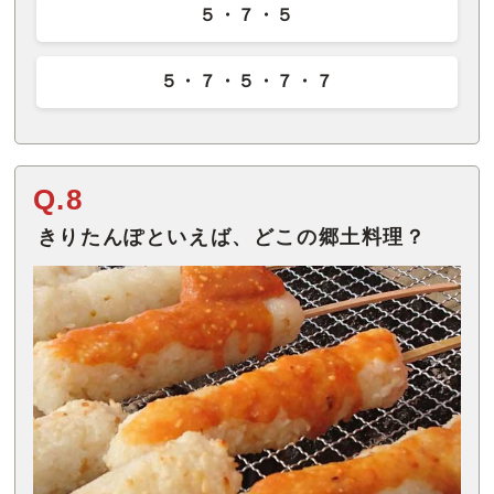
５・７・５
５・７・５・７・７
Q.8
きりたんぽといえば、どこの郷土料理？