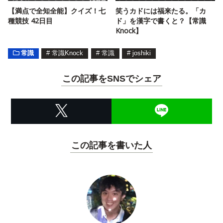
【満点で全知全能】クイズ！七
笑うカドには福来たる。「カ
種競技 42日目
ド」を漢字で書くと？【常識
Knock】
常識
#
常識Knock
#
常識
#
joshiki
この記事をSNSでシェア
この記事を書いた人