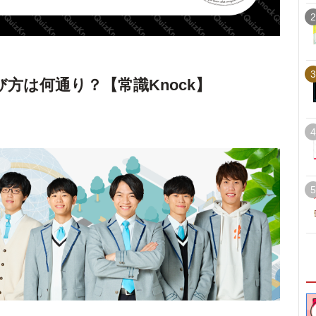
2
3
方は何通り？【常識Knock】
4
5