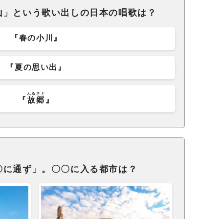
山」という歌い出しの日本の唱歌は？
『春の小川』
『夏の思い出』
ふるさと
『
故郷
』
〇に通ず」。〇〇に入る都市は？