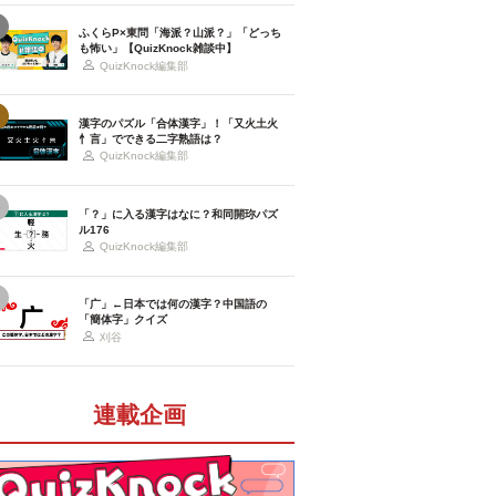
ふくらP×東問「海派？山派？」「どっち
も怖い」【QuizKnock雑談中】
QuizKnock編集部
漢字のパズル「合体漢字」！「又火土火
忄言」でできる二字熟語は？
QuizKnock編集部
「？」に入る漢字はなに？和同開珎パズ
ル176
QuizKnock編集部
「广」←日本では何の漢字？中国語の
「簡体字」クイズ
刈谷
連載企画