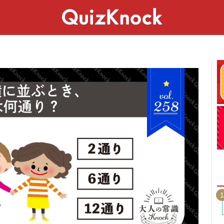
スペシャル
ライフ
ことば
カルチャー
1