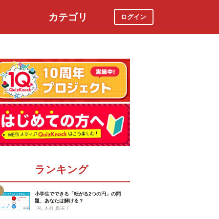
カテゴリ
ログイン
社会
スポーツ
時事ニュース
特集
ランキング
小学生でできる「転がる2つの円」の問
題、あなたは解ける？
木村 真実子