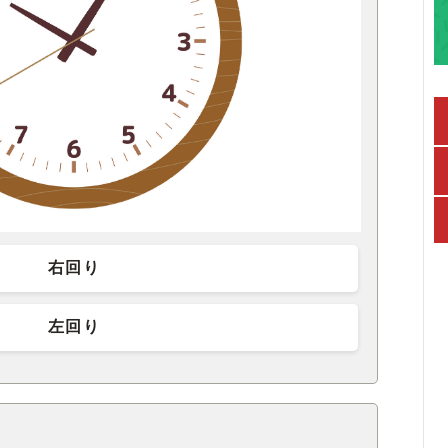
右回り
左回り