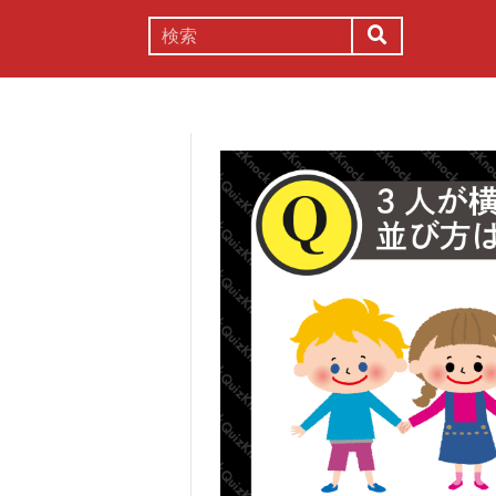
謎解き
コラム
常識
理系