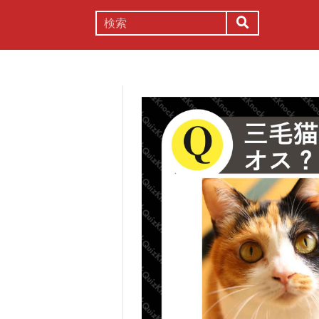
謎解き
コラム
常識
理系