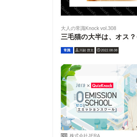
大人の常識Knock vol.308
三毛猫の大半は、オス？そ
常識
川副 啓太
2022.08.08
株式会社JERA
PR