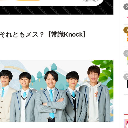
2
3
れともメス？【常識Knock】
4
5