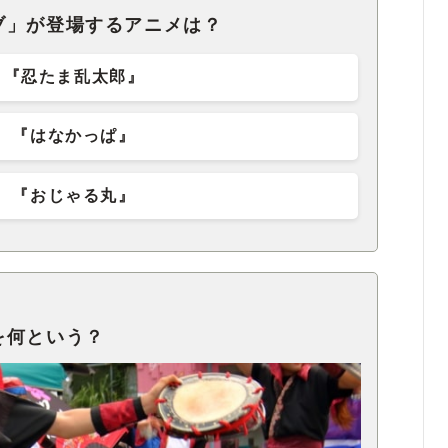
ブ」が登場するアニメは？
『忍たま乱太郎』
『はなかっぱ』
『おじゃる丸』
を何という？