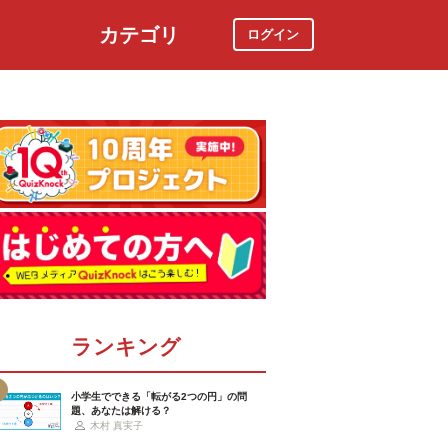
カテゴリ
ログイン
社会
スポーツ
時事ニュース
特集
ランキング
小学生でできる「転がる2つの円」の問
題、あなたは解ける？
木村 真実子