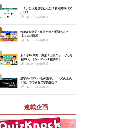
「？」に入る漢字はなに？和同開珎パズ
ル177
QuizKnock編集部
WHAT大会長・東言だけど質問ある？
【100の質問】
QuizKnock編集部
ふくらP×東問「海派？山派？」「どっち
も怖い」【QuizKnock雑談中】
QuizKnock編集部
漢字のパズル「合体漢字」！「又火土火
忄言」でできる二字熟語は？
QuizKnock編集部
連載企画