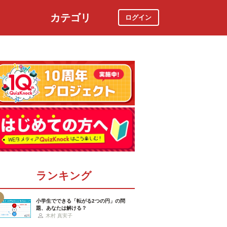
カテゴリ
ログイン
社会
スポーツ
時事ニュース
特集
ランキング
小学生でできる「転がる2つの円」の問
題、あなたは解ける？
木村 真実子