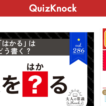
スペシャル
ライフ
ことば
カルチャー
1