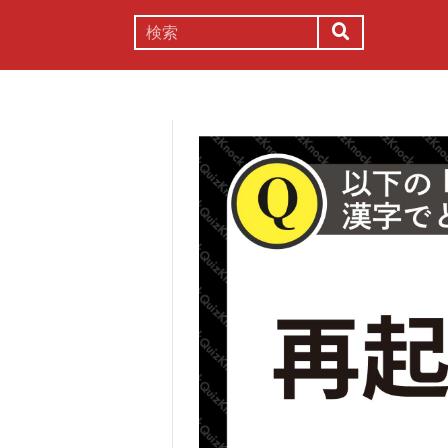
謎解き
コラム
常識
理系