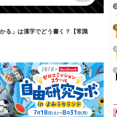
2
3
かる」は漢字でどう書く？【常識
4
5