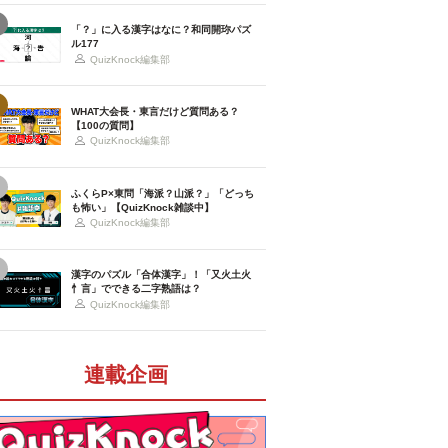
「？」に入る漢字はなに？和同開珎パズ
ル177
QuizKnock編集部
WHAT大会長・東言だけど質問ある？
【100の質問】
QuizKnock編集部
ふくらP×東問「海派？山派？」「どっち
も怖い」【QuizKnock雑談中】
QuizKnock編集部
漢字のパズル「合体漢字」！「又火土火
忄言」でできる二字熟語は？
QuizKnock編集部
連載企画