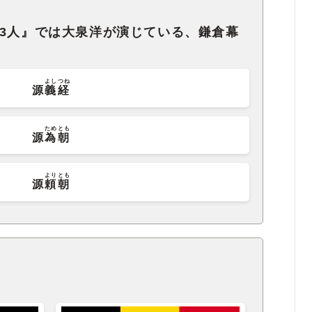
13人』では大泉洋が演じている、鎌倉幕
よしつね
源
義経
ためとも
源
為朝
よりとも
源
頼朝