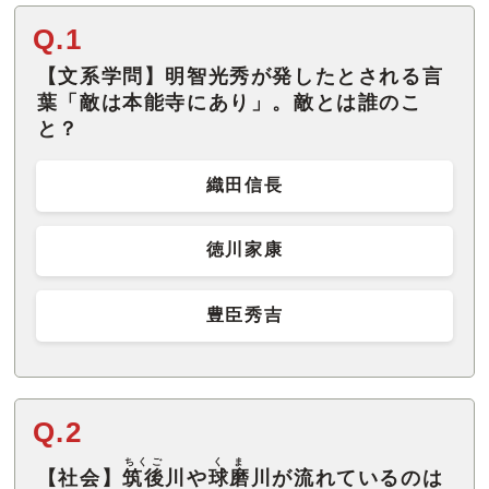
Q.1
【文系学問】明智光秀が発したとされる言
葉「敵は本能寺にあり」。敵とは誰のこ
と？
織田信長
徳川家康
豊臣秀吉
Q.2
ちくご
くま
【社会】
筑後
川や
球磨
川が流れているのは