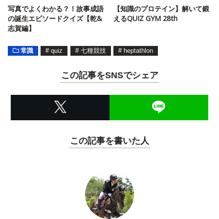
写真でよくわかる？！故事成語
【知識のプロテイン】解いて鍛
の誕生エピソードクイズ【乾&
えるQUIZ GYM 28th
志賀編】
常識
#
quiz
#
七種競技
#
heptathlon
この記事をSNSでシェア
この記事を書いた人