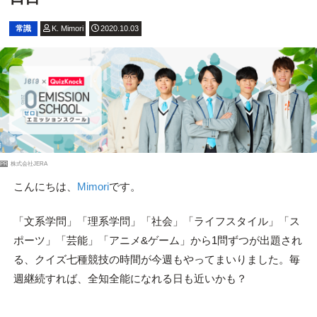
常識
K. Mimori
2020.10.03
PR
株式会社JERA
こんにちは、
Mimori
です。
「文系学問」「理系学問」「社会」「ライフスタイル」「ス
ポーツ」「芸能」「アニメ&ゲーム」から1問ずつが出題され
る、クイズ七種競技の時間が今週もやってまいりました。毎
週継続すれば、全知全能になれる日も近いかも？