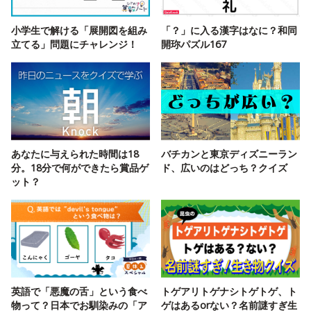
小学生で解ける「展開図を組み
「？」に入る漢字はなに？和同
立てる」問題にチャレンジ！
開珎パズル167
あなたに与えられた時間は18
バチカンと東京ディズニーラン
分。18分で何ができたら賞品ゲ
ド、広いのはどっち？クイズ
ット？
英語で「悪魔の舌」という食べ
トゲアリトゲナシトゲトゲ、ト
物って？日本でお馴染みの「ア
ゲはあるorない？名前謎すぎ生