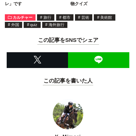
レ」です
物クイズ
カルチャー
#
旅行
#
都市
#
芸術
#
美術館
#
外国
#
quiz
#
海外旅行
この記事をSNSでシェア
この記事を書いた人