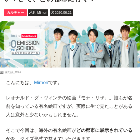
カルチャー
K. Mimori
2020.06.21
PR
株式会社JERA
こんにちは、
Mimori
です。
レオナルド・ダ・ヴィンチの絵画『モナ・リザ』。誰もが名
前を知っている有名絵画ですが、実際に生で見たことがある
人は意外と少ないかもしれません。
そこで今回は、海外の有名絵画が
どの都市に展示されている
か
を、クイズ形式で答えていただきます。